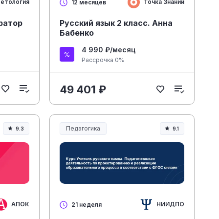
етология
Точка Знаний
12 месяцев
ратор
Русский язык 2 класс. Анна
Бабенко
4 990 ₽/месяц
Рассрочка 0%
49 401 ₽
Педагогика
9.3
9.1
Образование и педагогика
АПОК
НИИДПО
21 неделя