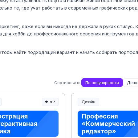
мму на актуальность софта и наличие живой обратной связи 
олько те, где учат работать в современных графических ред
аркетинг, даже если вы никогда не держали в руках стилус. 
ка для хобби до профессионального освоения инструментов 
чтобы найти подходящий вариант и начать собирать портфол
Сортировать:
По популярности
Деше
Дизайн
9.7