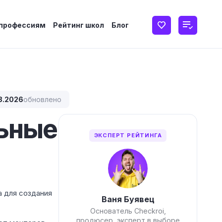
 профессиям
Рейтинг школ
Блог
8.2026
обновлено
льные
ЭКСПЕРТ РЕЙТИНГА
а для создания
Ваня Буявец
Основатель Checkroi,
продюсер, эксперт в выборе