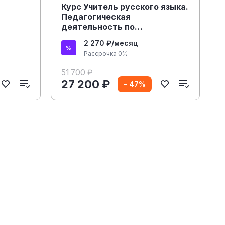
Курс Учитель русского языка.
Педагогическая
деятельность по
проектированию и
2 270 ₽/месяц
реализации
Рассрочка 0%
образовательного процесса в
соответствии с ФГОС онлайн
51 700 ₽
27 200 ₽
- 47%