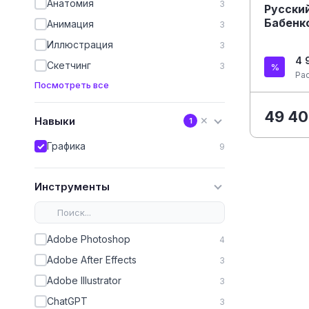
Анатомия
3
Русский
Бабенк
Анимация
3
Иллюстрация
3
4 
Скетчинг
3
Ра
Посмотреть все
49 40
Навыки
✕
1
Графика
9
Инструменты
Adobe Photoshop
4
Adobe After Effects
3
Adobe Illustrator
3
ChatGPT
3