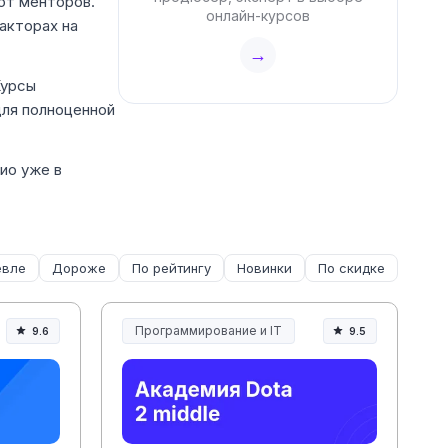
от менторов.
онлайн-курсов
акторах на
→
Курсы
для полноценной
ио уже в
вле
Дороже
По рейтингу
Новинки
По скидке
Программирование и IT
9.6
9.5