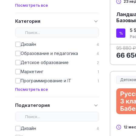
23 не
Посмотреть все
Ландша
Базовы
Категория
5 
Ра
Дизайн
4
95 880 ₽
Образование и педагогика
4
66 65
Детское образование
2
Маркетинг
1
Детское
Программирование и IT
1
Посмотреть все
Подкатегория
12 ме
Дизайн
4