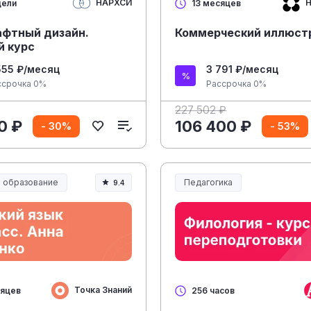
НАРХСИ
Н
дели
13 месяцев
фтный дизайн.
Коммерческий иллюст
й курс
555 ₽/месяц
3 791 ₽/месяц
ссрочка 0%
Рассрочка 0%
227 502 ₽
0 ₽
106 400 ₽
- 30%
- 53%
 образование
Педагогика
9.4
Образование и педагогика
Точка Знаний
сяцев
256 часов