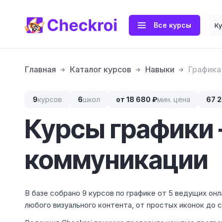
Все курсы
К
Главная
Каталог курсов
Навыки
Графика
9
курсов
6
школ
от 18 680 ₽
мин. цена
67 2
Курсы графики 
коммуникации
В базе собрано 9 курсов по графике от 5 ведущих онл
любого визуального контента, от простых иконок до