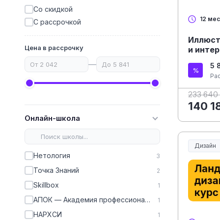
Со скидкой
12 ме
С рассрочкой
Иллюст
Цена в рассрочку
и инте
—
5 
Ра
233 640
140 1
Онлайн-школа
Дизайн
Нетология
3
Точка Знаний
2
Skillbox
1
АПОК — Академия профессионального образования кадров
1
НАРХСИ
1