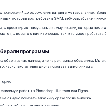
х приложений до оформления витрин в метавселенных. Умен
 навык, который востребован в SMM, веб-разработке и кино
и
», а проектируют визуальные коммуникации, которые помог
астет, а вместе с ним и гонорары тех, кто умеет работать 
выбирали программы
 на объективных данных, а не на рекламных обещаниях. Мы а
то, насколько активно школа помогает выпускникам с
терии:
аксимум работы в Photoshop, Illustrator или Figma.
 не стыдно показать заказчику сразу после выпуска.
збор ошибок в домашних заданиях.