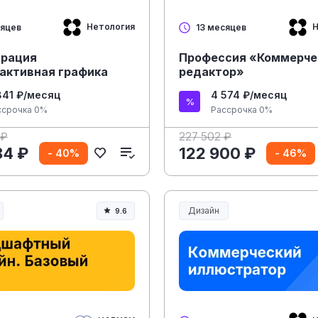
Нетология
Н
сяцев
13 месяцев
рация
Профессия «Коммерче
рактивная графика
редактор»
841 ₽/месяц
4 574 ₽/месяц
ссрочка 0%
Рассрочка 0%
 ₽
227 502 ₽
84 ₽
122 900 ₽
- 40%
- 46%
Дизайн
9.6