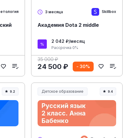
етология
Skillbox
3 месяца
ский
Академия Dota 2 middle
2 042 ₽/месяц
Рассрочка 0%
35 000 ₽
24 500 ₽
- 30%
Детское образование
9.2
9.4