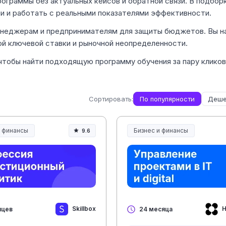
ограммы без актуальных кейсов и обратной связи. В подбор
ли и работать с реальными показателями эффективности.
енеджерам и предпринимателям для защиты бюджетов. Вы н
кой ключевой ставки и рыночной неопределенности.
чтобы найти подходящую программу обучения за пару кликов
Сортировать:
По популярности
Деше
и финансы
Бизнес и финансы
9.6
Skillbox
Н
яцев
24 месяца