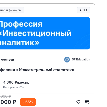
знес и финансы
9.7
SF Education
 месяцев
фессия «
Инвестиционный аналитик
»
4 666 ₽/месяц
Рассрочка 0%
 000 ₽
 000 ₽
- 65%