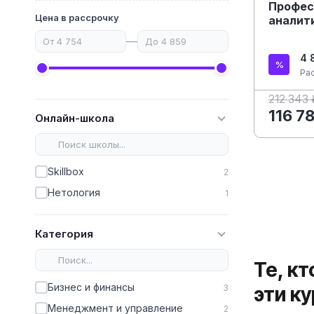
Профес
Цена в рассрочку
аналит
—
4 
Ра
212 343 
116 7
Онлайн-школа
Skillbox
2
Нетология
1
Категория
Те, к
Бизнес и финансы
3
эти к
Менеджмент и управление
2