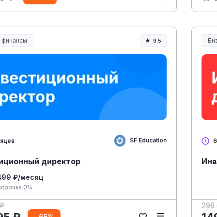
и финансы
Би
9.5
SF Education
сяцев
6
иционный директор
Инв
499 ₽/месяц
ссрочка 0%
 ₽
298
95 ₽
14
- 65%