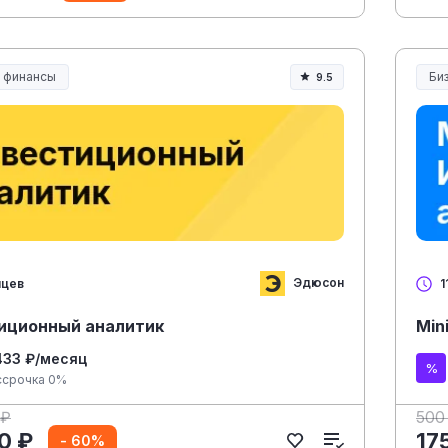
и финансы
Би
9.5
Эдюсон
яцев
1
иционный аналитик
Min
433 ₽/месяц
ссрочка 0%
 ₽
500
0 ₽
17
- 60%