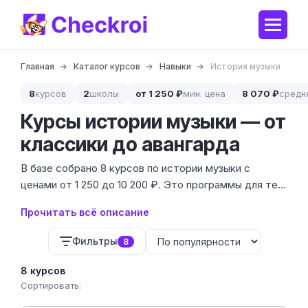
Главная
Каталог курсов
Навыки
История музыки
8
курсов
2
школы
от 1 250 ₽
мин. цена
8 070 ₽
средн
Курсы истории музыки — от
классики до авангарда
В базе собрано 8 курсов по истории музыки с
ценами от 1 250 до 10 200 ₽. Это программы для тех,
кто хочет научиться понимать структуру
Прочитать всё описание
произведений, различать эпохи и разбираться в
контексте создания шедевров.
Фильтры
8
8 курсов
Сортировать: