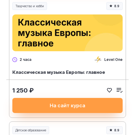
Творчество и хобби
8.9
Творчество, контент и хобби
Level One
2 часа
Классическая музыка Европы: главное
1 250 ₽
На сайт курса
Детское образование
8.9