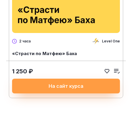
Level One
2 часа
«Страсти по Матфею» Баха
1 250 ₽
На сайт курса