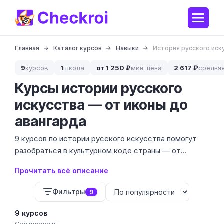
Главная
Каталог курсов
Навыки
История русского иск
9
курсов
1
школа
от 1 250 ₽
мин. цена
2 617 ₽
средня
Курсы истории русского
искусства — от иконы до
авангарда
9 курсов по истории русского искусства помогут
разобраться в культурном коде страны — от
древнерусского зодчества до радикального
Прочитать всё описание
акционизма. Цены начинаются от 1 250 ₽, а
программы варьируются от коротких циклов лекций
Фильтры
9
до глубоких академических модулей.
9 курсов