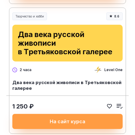
Творчество и хобби
8.6
Творчество, контент и хобби
Level One
2 часа
Два века русской живописи в Третьяковской
галерее
1 250 ₽
На сайт курса