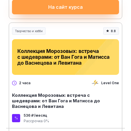
На сайт курса
Творчество и хобби
8.8
Творчество, контент и хобби
Level One
2 часа
Коллекция Морозовых: встреча с
шедеврами: от ​​Ван Гога и Матисса до
Васнецова и Левитана
536 ₽/месяц
Рассрочка 0%