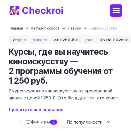
Главная
Каталог курсов
Навыки
Киноискусство
2
курса
1
школа
от 1 250 ₽
мин. цена
06.08.2026
обн
Курсы, где вы научитесь
киноискусству —
2 программы обучения от
1 250 руб.
2 курса курса по киноискусству от проверенной
школы с ценой 1 250 ₽. Это база для тех, кто хочет
перестать просто смотреть фильмы и начать
Прочитать всё описание
понимать, как работает кадр, свет и драматургия.
Фильтры
2