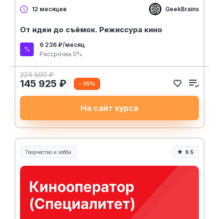
GeekBrains
12 месяцев
От идеи до съёмок. Режиссура кино
6 236 ₽/месяц
Рассрочка 0%
224 500 ₽
145 925 ₽
- 35%
На сайт курса
Творчество и хобби
9.5
Творчество, контент и хобби