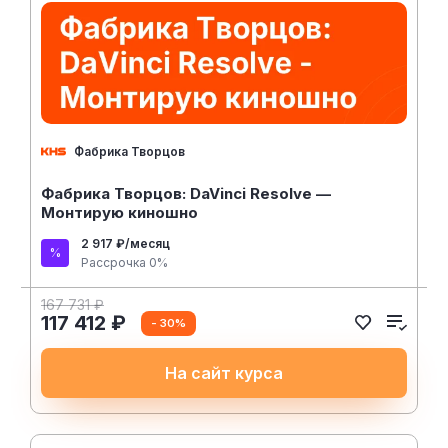
Фабрика Творцов
Фабрика Творцов: DaVinci Resolve —
Монтирую киношно
2 917 ₽/месяц
Рассрочка 0%
167 731 ₽
117 412 ₽
- 30%
На сайт курса