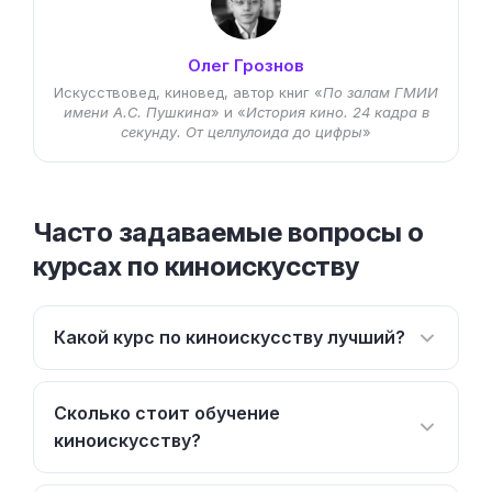
Олег Грознов
Искусствовед, киновед, автор книг «
По залам ГМИИ
имени А.С. Пушкина
» и «
История кино. 24 кадра в
секунду. От целлулоида до цифры
»
Часто задаваемые вопросы о
курсах по киноискусству
Какой курс по киноискусству лучший?
Сколько стоит обучение
киноискусству?