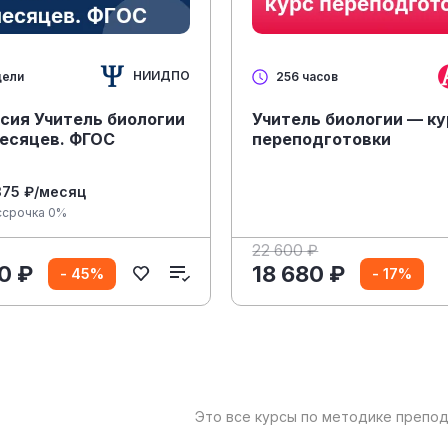
НИИДПО
дели
256 часов
сия Учитель биологии
Учитель биологии — ку
месяцев. ФГОС
переподготовки
375 ₽/месяц
ссрочка 0%
22 600 ₽
0 ₽
18 680 ₽
- 45%
- 17%
Это все курсы по методике препод