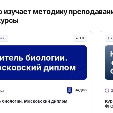
то изучает методику преподаван
 курсы
ика
Пе
9.5
ание и педагогика
Об
НАДПО
яца
2
ь биологии. Московский диплом
Кур
ФГ