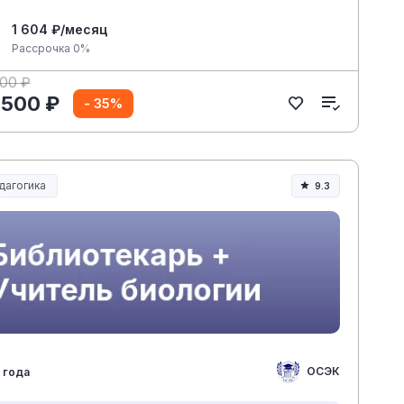
1 604 ₽/месяц
Рассрочка 0%
200 ₽
 500 ₽
- 35%
дагогика
9.3
разование и педагогика
ОСЭК
 года