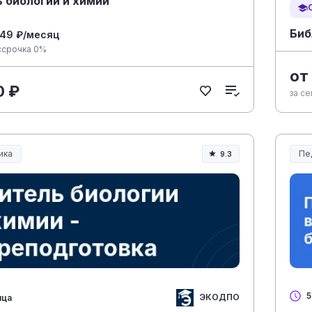
 биологии и химии
Биб
549 ₽/месяц
ссрочка 0%
от
0 ₽
за с
ика
Пе
9.3
ание и педагогика
Об
5
ЭКОДПО
яца