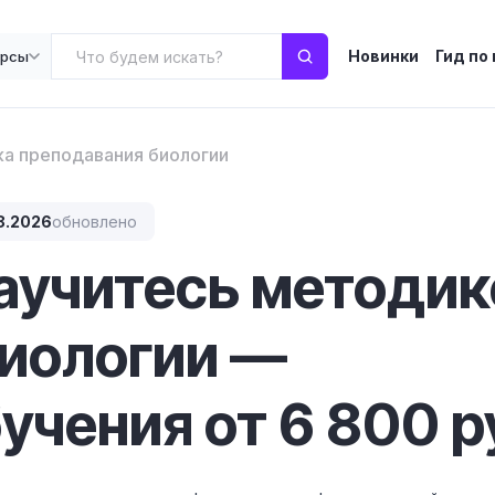
Новинки
Гид по
урсы
а преподавания биологии
8.2026
обновлено
научитесь методик
биологии —
учения от 6 800 р