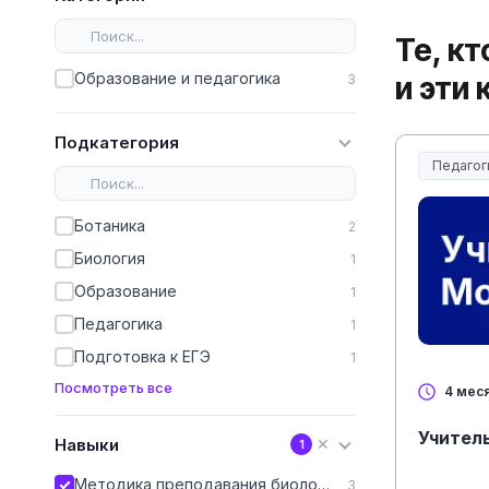
Те, к
Образование и педагогика
и эти
3
Подкатегория
Педагог
Образов
Ботаника
2
Биология
1
Образование
1
Педагогика
1
Подготовка к ЕГЭ
1
Посмотреть все
4 мес
Учител
Навыки
✕
1
Методика преподавания биологии
3