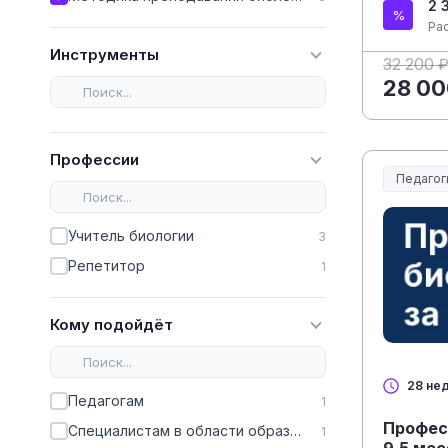
2 
Ра
Инструменты
32 200 
28 00
Профессии
Педагог
Образов
Учитель биологии
3
Репетитор
1
Кому подойдёт
28 не
Педагогам
1
Професс
Специалистам в области образования
1
9,5 ме