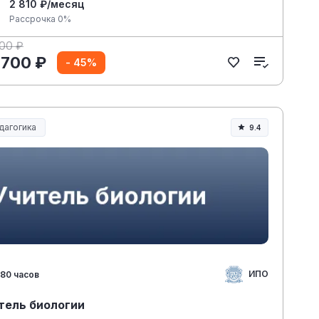
2 810 ₽/месяц
Рассрочка 0%
400 ₽
 700 ₽
- 45%
дагогика
9.4
разование и педагогика
ИПО
80 часов
тель биологии