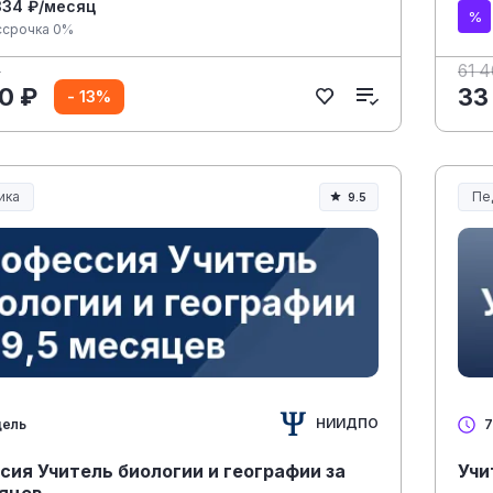
334 ₽/месяц
ссрочка 0%
₽
61 
0 ₽
33
- 13%
ика
Пе
9.5
ание и педагогика
Об
НИИДПО
дель
7
ия Учитель биологии и географии за
Учи
сяцев