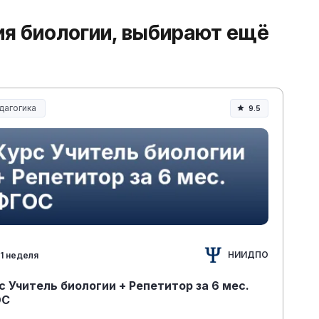
ия биологии, выбирают ещё
дагогика
9.5
разование и педагогика
НИИДПО
1 неделя
с Учитель биологии + Репетитор за 6 мес.
ОС