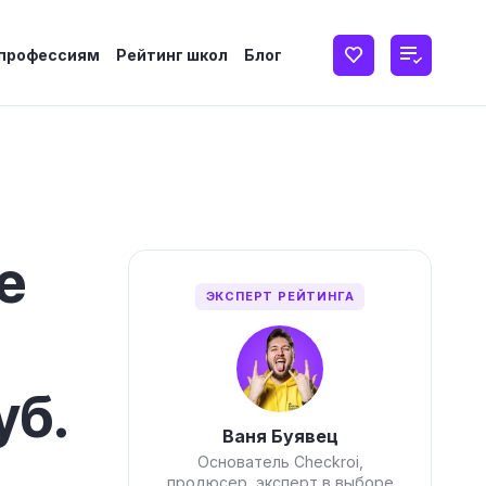
 профессиям
Рейтинг школ
Блог
е
ЭКСПЕРТ РЕЙТИНГА
уб.
Ваня Буявец
Основатель Checkroi,
продюсер, эксперт в выборе