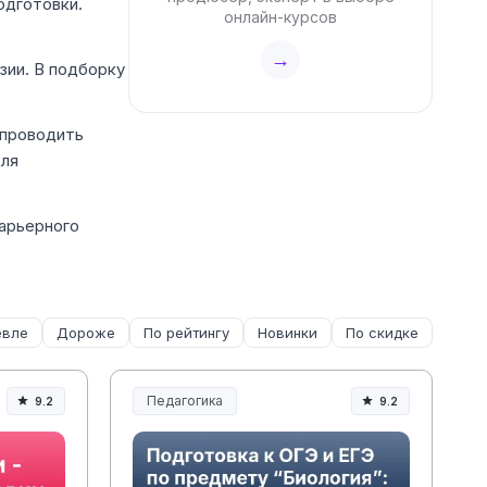
одготовки.
онлайн-курсов
→
зии. В подборку
 проводить
для
карьерного
вле
Дороже
По рейтингу
Новинки
По скидке
Педагогика
9.2
9.2
Образование и педагогика