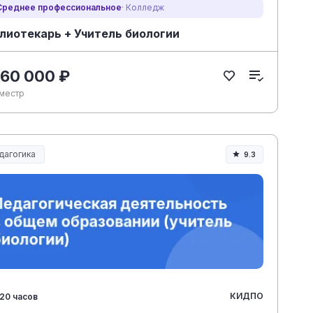
Среднее профессиональное
· Колледж
лиотекарь + Учитель биологии
 60 000 ₽
еместр
дагогика
9.3
разование и педагогика
КИДПО
20 часов