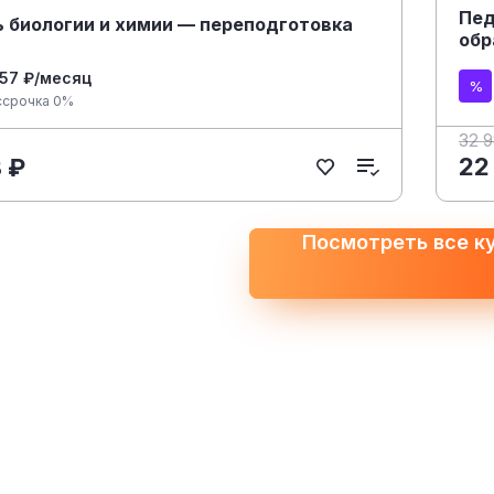
Пед
ь биологии и химии — переподготовка
обр
557 ₽/месяц
ссрочка 0%
32 
22
3 ₽
Посмотреть все к