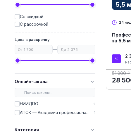
Со скидкой
24 не
С рассрочкой
Профес
Цена в рассрочку
за 5,5 
—
2 
Ра
51 900 ₽
28 50
Онлайн-школа
НИИДПО
2
АПОК — Академия профессионального образования кадров
1
Категория