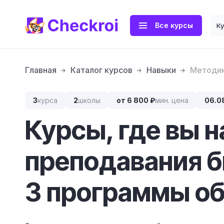
Все курсы
К
Главная
Каталог курсов
Навыки
Методик
3
курса
2
школы
от 6 800 ₽
мин. цена
06.0
Курсы, где вы 
преподавания 
3 программы об