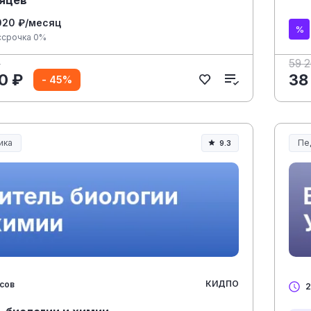
020 ₽/месяц
ссрочка 0%
₽
59 
0 ₽
38
- 45%
ика
Пе
9.3
ание и педагогика
Об
КИДПО
асов
2