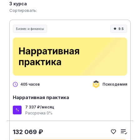
рынок, чтобы добавлять новые проверенные
3 курса
программы.
Сортировать:
Бизнес и финансы
9.5
Психодемия
405 часов
Нарративная практика
7 337 ₽/месяц
Рассрочка 0%
132 069 ₽