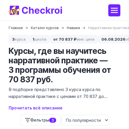
Главная
Каталог курсов
Навыки
Нарративная практик
3
курса
1
школа
от 70 837 ₽
мин. цена
06.08.2026
о
Курсы, где вы научитесь
нарративной практике —
3 программы обучения от
70 837 руб.
В подборке представлено 3 курса курса по
нарративной практике с ценами от 70 837 до
367 974 ₽. Это направление в консультировании, где
Прочитать всё описание
человек рассматривается отдельно от своей
проблемы, а его жизнь — как набор историй. В
Фильтры
3
списке пока 1 школа, но мы постоянно мониторим