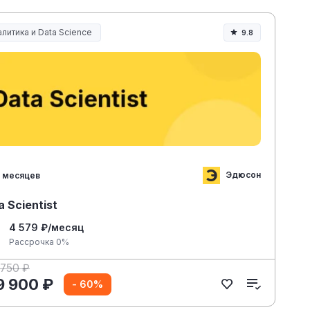
литика и Data Science
9.8
Эдюсон
 месяцев
a Scientist
4 579 ₽/месяц
Рассрочка 0%
 750 ₽
9 900 ₽
- 60%