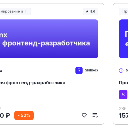
мирование и IT
Пр
9.0
Skillbox
яц
1
для фронтенд-разработчика
Про
₽
286
0 ₽
15
- 50%