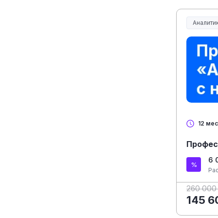
Аналитик
12 ме
Профес
6 
Ра
260 000
145 6