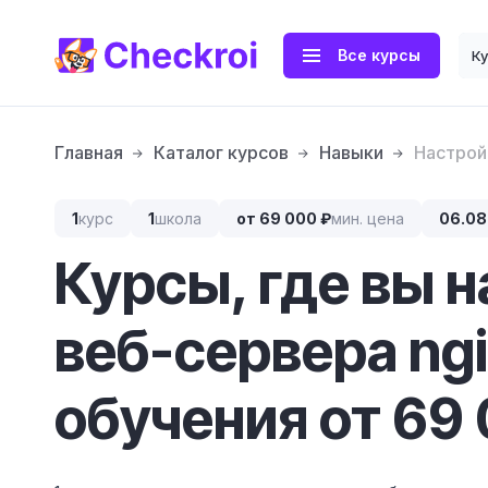
Все курсы
К
Главная
Каталог курсов
Навыки
Настрой
1
курс
1
школа
от 69 000 ₽
мин. цена
06.08
Курсы, где вы 
веб-сервера ng
обучения от 69 