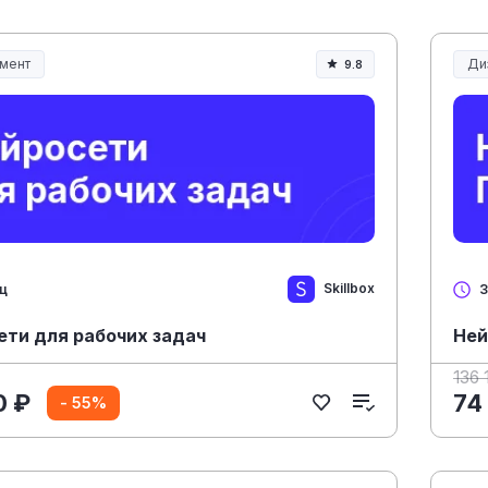
мент
Ди
9.8
ент и управление
Skillbox
яц
3
ети для рабочих задач
Ней
136 
0 ₽
74
- 55%