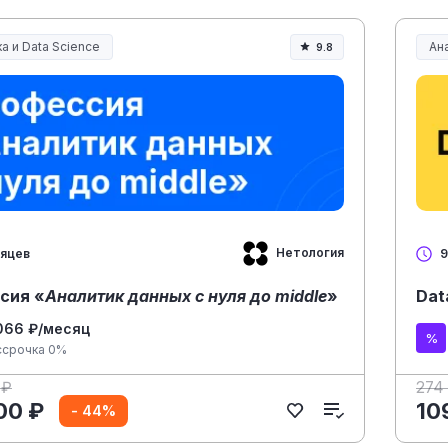
а и Data Science
Ана
9.8
Нетология
сяцев
9
сия «
Аналитик данных с нуля до middle
»
Dat
066 ₽/месяц
ссрочка 0%
 ₽
274
00 ₽
10
- 44%