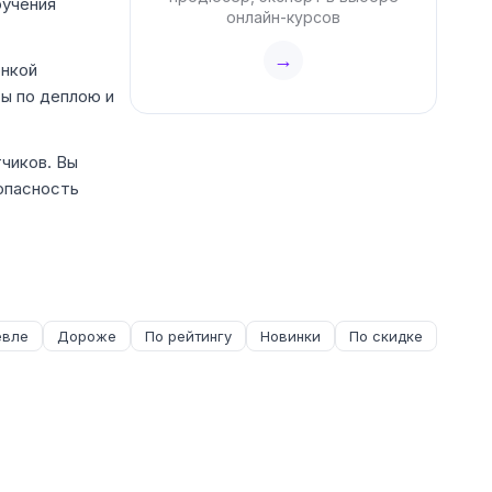
бучения
онлайн-курсов
→
онкой
сы по деплою и
чиков. Вы
опасность
вле
Дороже
По рейтингу
Новинки
По скидке