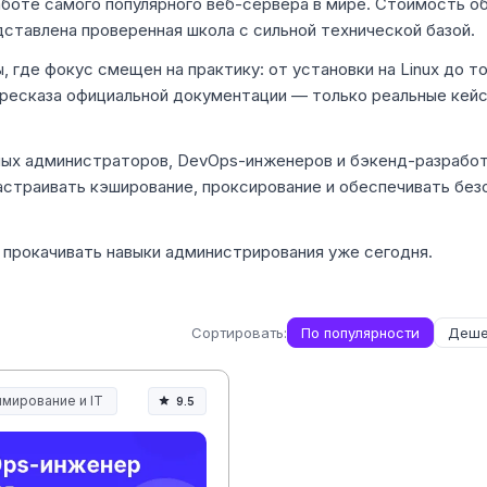
работе самого популярного веб-сервера в мире. Стоимость о
дставлена проверенная школа с сильной технической базой.
, где фокус смещен на практику: от установки на Linux до т
пересказа официальной документации — только реальные кей
ных администраторов, DevOps-инженеров и бэкенд-разработ
астраивать кэширование, проксирование и обеспечивать без
прокачивать навыки администрирования уже сегодня.
Сортировать:
По популярности
Деше
мирование и IT
9.5