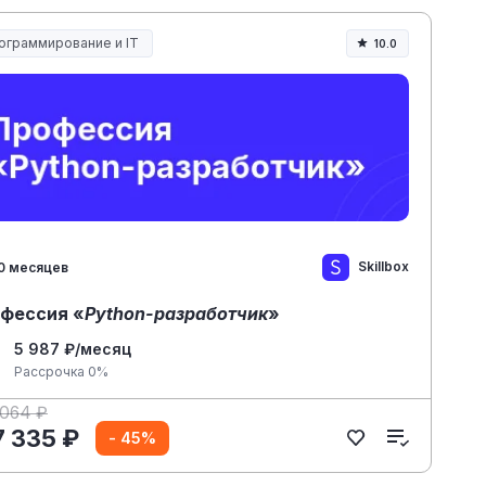
ограммирование и IT
10.0
Skillbox
0 месяцев
фессия «
Python-разработчик
»
5 987 ₽/месяц
Рассрочка 0%
 064 ₽
7 335 ₽
- 45%