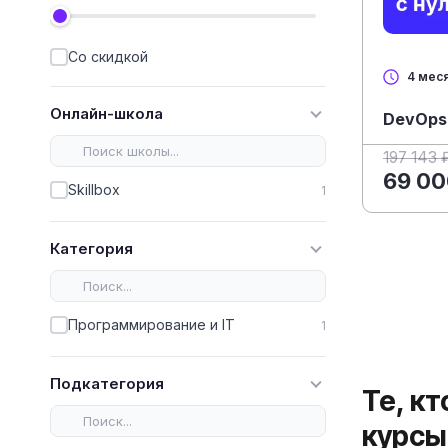
Со скидкой
4 мес
Онлайн-школа
DevOps
197 143 
69 00
Skillbox
1
Категория
Программирование и IT
1
Подкатегория
Те, к
курсы