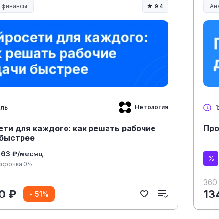
и финансы
Ана
9.4
Нетология
ель
1
ети для каждого: как решать рабочие
Про
 быстрее
763 ₽/месяц
ссрочка 0%
360
0 ₽
13
- 51%