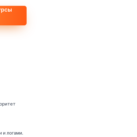
урсы
иоритет
 и логами.