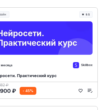
зайн
9.5
Skillbox
 месяца
росети. Практический курс
182 ₽
 900 ₽
- 45%