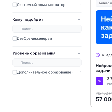
Бизнес 
Системный администратор
1
Кому подойдёт
DevOps-инженерам
1
Уровень образования
6 нед
Нейрос
задачи
Дополнительное образование (ДПО)
1
2 
Ра
115 152 ₽
57 00