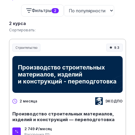
это не просто закупка сырья, а сложная система от
планирования загрузки станков до контроля
Фильтры
2
отгрузки готовой продукции.
2 курса
Сортировать:
Строительство
9.3
Строительство и инженерия
ЭКОДПО
2 месяца
Производство строительных материалов,
изделий и конструкций — переподготовка
2 749 ₽/месяц
Рассрочка 0%