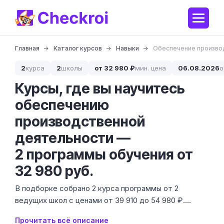
Главная
Каталог курсов
Навыки
Обеспечение произво
2
курса
2
школы
от 32 980 ₽
мин. цена
06.08.2026
о
Курсы, где вы научитесь
обеспечению
производственной
деятельности —
2 программы обучения от
32 980 руб.
В подборке собрано 2 курса программы от 2
ведущих школ с ценами от 39 910 до 54 980 ₽.
Обеспечение производственной деятельности —
Прочитать всё описание