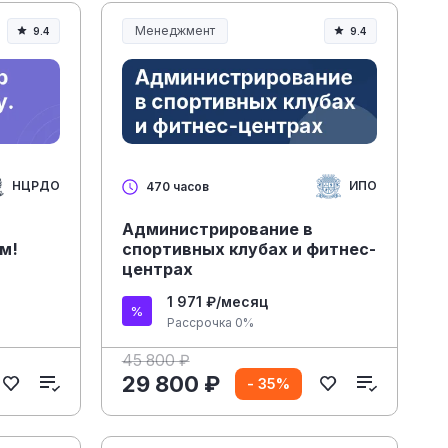
Менеджмент
9.4
9.4
Менеджмент и управление
НЦРДО
ИПО
470 часов
Администрирование в
м!
спортивных клубах и фитнес-
центрах
1 971 ₽/месяц
Рассрочка 0%
45 800 ₽
29 800 ₽
- 35%