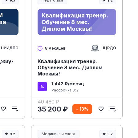
Педагогика
9.3
9.2
Образование и педагогика
НИИДПО
НЦРДО
8 месяцев
джиу-
Квалификация тренер.
Обучение 8 мес. Диплом
Москвы!
1 442 ₽/месяц
Рассрочка 0%
40 480 ₽
35 200 ₽
- 13%
Медицина и спорт
9.2
9.2
Медицина, спорт и здоровье