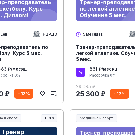
НЦРДО
яцев
5 месяцев
-преподаватель по
Тренер-преподаватель
олу. Курс 5 мес.
легкой атлетике. Обуч
!
5 мес.
483 ₽/месяц
861 ₽/месяц
ссрочка 0%
Рассрочка 0%
29 095 ₽
0 ₽
25 300 ₽
- 13%
- 13%
а и спорт
Медицина и спорт
8.9
а, спорт и здоровье
Медицина, спорт и здоровье