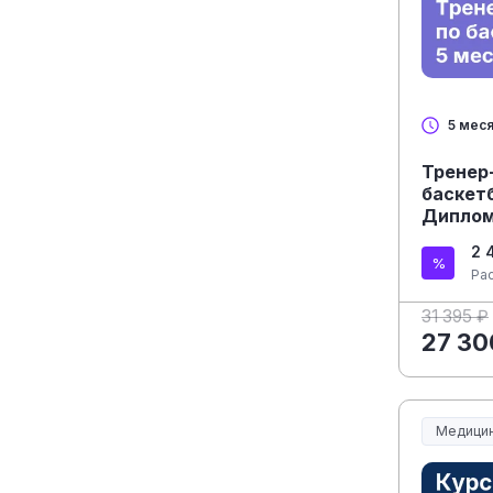
5 мес
Тренер
баскетб
Диплом
2 
Ра
31 395 ₽
27 30
Медицин
Медицин