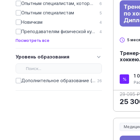
Опытным специалистам, которым нужно подтверждение квалификации
6
Опытным специалистам
5
Новичкам
4
Преподавателям физической культуры
4
5 мес
Посмотреть все
Тренер
Уровень образования
хоккею.
1 
Дополнительное образование (ДПО)
26
Ра
29 095 ₽
25 30
Медицин
Медицин