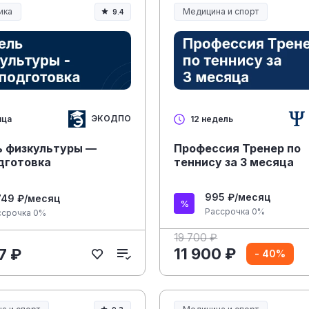
ика
Медицина и спорт
9.4
ание и педагогика
Медицина, спорт и здоровье
ЭКОДПО
яца
12 недель
ь физкультуры —
Профессия Тренер по
дготовка
теннису за 3 месяца
995 ₽/месяц
749 ₽/месяц
Рассрочка 0%
ссрочка 0%
19 700 ₽
11 900 ₽
7 ₽
- 40%