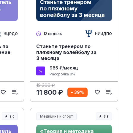
НЦРДО
НИИДПО
12 недель
 по
Станьте тренером по
ение
пляжному волейболу за
3 месяца
985 ₽/месяц
Рассрочка 0%
19 300 ₽
11 800 ₽
- 39%
Медицина и спорт
9.0
8.9
Медицина, спорт и здоровье