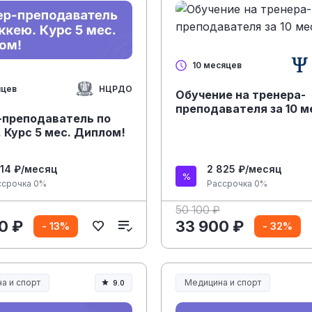
10 месяцев
НЦРДО
яцев
Обучение на тренера-
преподавателя за 10 
-преподаватель по
 Курс 5 мес. Диплом!
014 ₽/месяц
2 825 ₽/месяц
ссрочка 0%
Рассрочка 0%
50 100 ₽
0 ₽
33 900 ₽
- 13%
- 32%
а и спорт
Медицина и спорт
9.0
а, спорт и здоровье
Медицина, спорт и здоровье