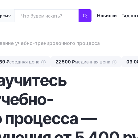
Новинки
Гид по
урсы
вание учебно-тренировочного процесса
39 ₽
средняя цена
22 500 ₽
медианная цена
06.0
научитесь
учебно-
о процесса —
чения от 5 400 р