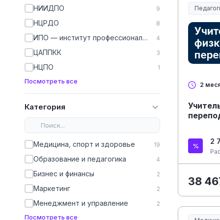
НИИДПО
Педагог
9
Образов
НЦРДО
8
ИПО — институт профессионального образования
4
ЦАППКК
3
НЦПО
1
Посмотреть все
2 мес
Учител
Категория
перепо
2 
Медицина, спорт и здоровье
19
Ра
Образование и педагогика
4
Бизнес и финансы
2
38 46
Маркетинг
2
Менеджмент и управление
2
Посмотреть все