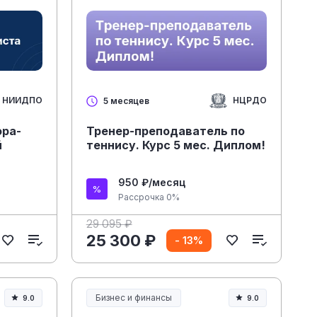
НИИДПО
НЦРДО
5 месяцев
ора-
Тренер-преподаватель по
й
теннису. Курс 5 мес. Диплом!
950 ₽/месяц
Рассрочка 0%
29 095 ₽
25 300 ₽
- 13%
Бизнес и финансы
9.0
9.0