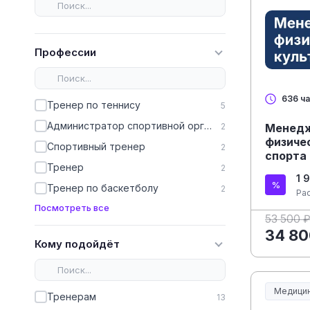
Профессии
636 ч
Тренер по теннису
5
Администратор спортивной организации
2
Менедж
физиче
Спортивный тренер
2
спорта
Тренер
2
1 
Тренер по баскетболу
2
Ра
Посмотреть все
53 500 
34 80
Кому подойдёт
Медицин
Тренерам
13
Медицин