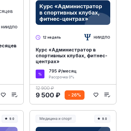
НИИДПО
НИИДПО
12 недель
месяцев
Курс «Администратор в
спортивных клубах, фитнес-
центрах»
795 ₽/месяц
Рассрочка 0%
12 900 ₽
9 500 ₽
- 26%
Медицина и спорт
9.0
9.0
Медицина, спорт и здоровье