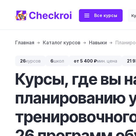
Все курсы
К
Главная
Каталог курсов
Навыки
Планиро
26
курсов
6
школ
от 5 400 ₽
мин. цена
21 9
Курсы, где вы 
планированию 
тренировочног
26 программ обу