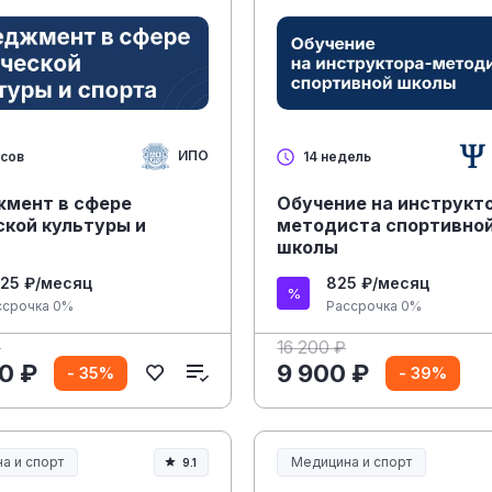
ИПО
асов
14 недель
мент в сфере
Обучение на инструкт
ской культуры и
методиста спортивно
школы
925 ₽/месяц
825 ₽/месяц
ссрочка 0%
Рассрочка 0%
₽
16 200 ₽
0 ₽
9 900 ₽
- 35%
- 39%
а и спорт
Медицина и спорт
9.1
а, спорт и здоровье
Медицина, спорт и здоровье