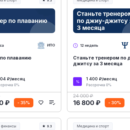
а и спорт
Медицина и спорт
9.3
а, спорт и здоровье
Медицина, спорт и здоровье
ИПО
са
12 недель
 по плаванию
Станьте тренером по 
джитсу за 3 месяца
604 ₽/месяц
1 400 ₽/месяц
ссрочка 0%
Рассрочка 0%
₽
24 000 ₽
0 ₽
16 800 ₽
- 35%
- 30%
и финансы
Медицина и спорт
9.3
Медицина, спорт и здоровье