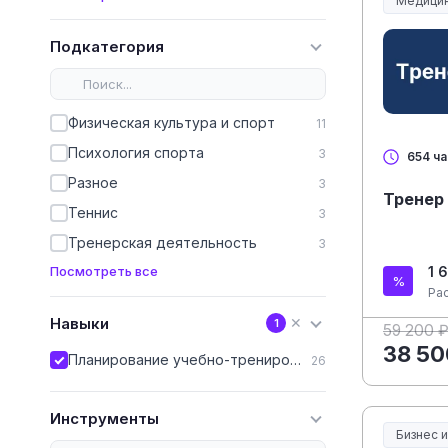
Медицин
Медицин
Подкатегория
Физическая культура и спорт
11
Психология спорта
3
654 ча
Разное
3
Тренер
Теннис
3
Тренерская деятельность
3
1 
Посмотреть все
Ра
Навыки
✕
1
59 200 
38 50
Планирование учебно-тренировочного процесса
26
Инструменты
Бизнес 