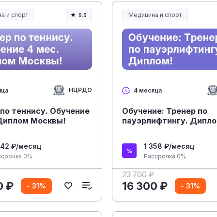
а и спорт
Медицина и спорт
9.5
а, спорт и здоровье
Медицина, спорт и здоровье
НЦРДО
яца
4 месяца
по теннису. Обучение
Обучение: Тренер по
 Диплом Москвы!
пауэрлифтингу. Дипло
642 ₽/месяц
1 358 ₽/месяц
ссрочка 0%
Рассрочка 0%
₽
23 700 ₽
0 ₽
16 300 ₽
- 31%
- 31%