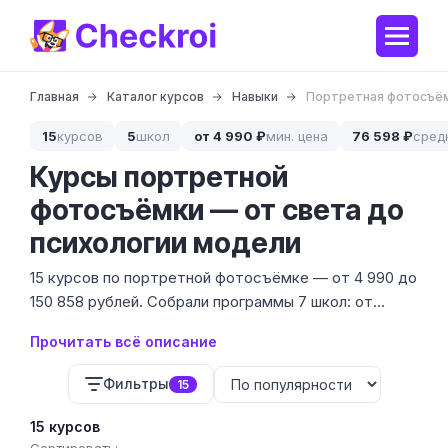
Главная
Каталог курсов
Навыки
Портретная фотосъё
15
курсов
5
школ
от 4 990 ₽
мин. цена
76 598 ₽
сред
Курсы портретной
фотосъёмки — от света до
психологии модели
15 курсов по портретной фотосъёмке — от 4 990 до
150 858 рублей. Собрали программы 7 школ: от
коротких интенсивов по студийному свету до
Прочитать всё описание
полноценных программ с психологией работы с
моделью и коммерческой съёмкой.
Фильтры
15
15 курсов