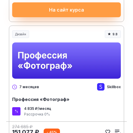
На сайт курса
Дизайн
9.8
Skillbox
7 месяцев
Профессия «Фотограф»
4 835 ₽/месяц
Рассрочка 0%
274 685 ₽
151 077 ₽
- 45%