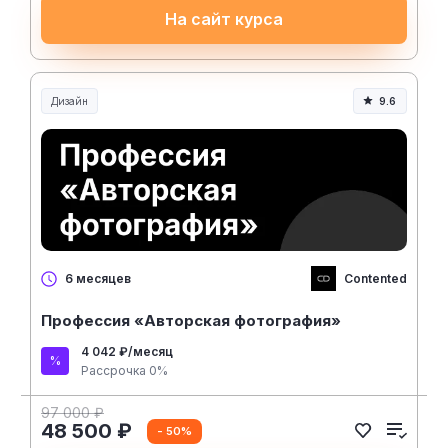
На сайт курса
Дизайн
9.6
Contented
6 месяцев
Профессия «Авторская фотография»
4 042 ₽/месяц
Рассрочка 0%
97 000 ₽
48 500 ₽
- 50%