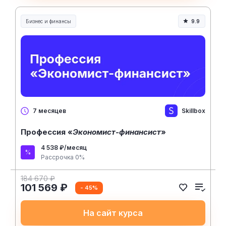
Бизнес и финансы
9.9
Skillbox
7 месяцев
Профессия «
Экономист-финансист
»
4 538 ₽/месяц
Рассрочка 0%
184 670 ₽
101 569 ₽
- 45%
На сайт курса