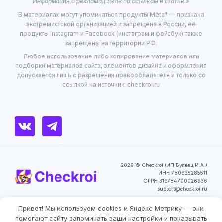
Информация о рекламодателе по ссылкам в статье.
»
В материалах могут упоминаться продукты Meta* — признана
экстремистской организацией и запрещена в России, её
продукты Instagram и Facebook (инстаграм и фейсбук) также
запрещены на территории РФ.
Любое использование либо копирование материалов или
подборки материалов сайта, элементов дизайна и оформления
допускается лишь с разрешения правообладателя и только со
ссылкой на источник: checkroi.ru
2026 © Checkroi (ИП Буявец И.А.)
ИНН 780625285511
ОГРН 319784700026936
support@checkroi.ru
Привет! Мы используем cookies и Яндекс Метрику — они
Пользовательское
Политика
Согласие на обработку
соглашение
конфиденциальности
персональных данных
Фильтры
помогают сайту запоминать ваши настройки и показывать