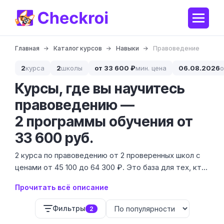
Главная
Каталог курсов
Навыки
Правоведение
2
курса
2
школы
от 33 600 ₽
мин. цена
06.08.2026
о
Курсы, где вы научитесь
правоведению —
2 программы обучения от
33 600 руб.
2 курса по правоведению от 2 проверенных школ с
ценами от 45 100 до 64 300 ₽. Это база для тех, кто
хочет разбираться в законах, защищать свои права
Прочитать всё описание
или подготовиться к поступлению в профильный вуз.
Фильтры
2