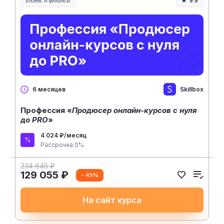
Бизнес и финансы
9.9
Skillbox
6 месяцев
Профессия «
Продюсер онлайн-курсов с нуля
до PRO
»
4 024 ₽/месяц
Рассрочка 0%
234 645 ₽
129 055 ₽
- 45%
На сайт курса