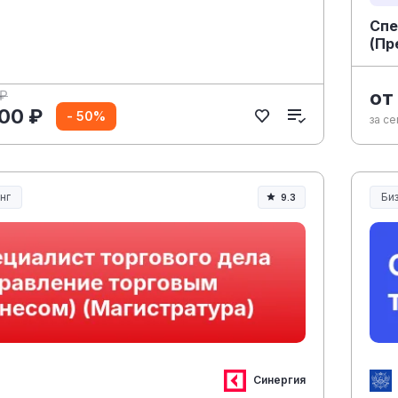
Спе
(Пр
от
 ₽
00 ₽
- 50%
за се
нг
Би
9.3
Синергия