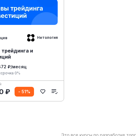
Нетология
яцев
 трейдинга и
иций
872 ₽/месяц
ссрочка 0%
₽
0 ₽
- 51%
Это все курсы по разработке тор