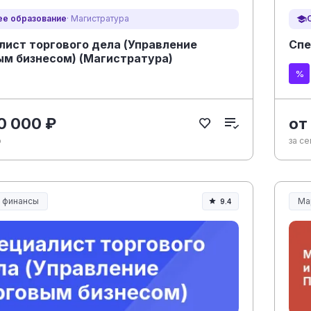
е образование
· Магистратура
лист торгового дела (Управление
Спе
ым бизнесом) (Магистратура)
0 000 ₽
от
р
за се
и финансы
Ма
9.4