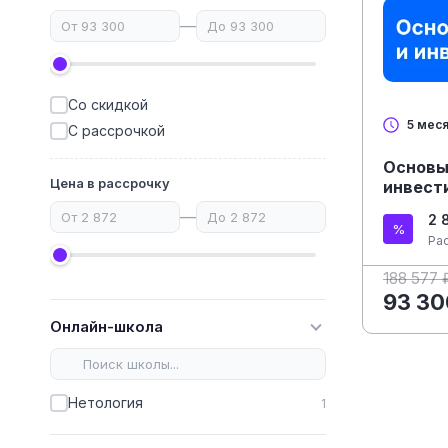
—
Со скидкой
5 мес
С рассрочкой
Основы
Цена в рассрочку
инвест
—
2 
Ра
188 577 
93 30
Онлайн-школа
Нетология
1