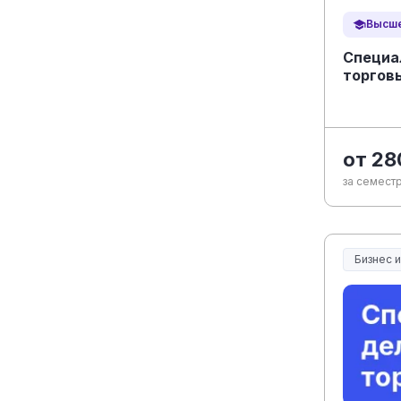
Высше
Специа
торгов
от 28
за семест
Бизнес 