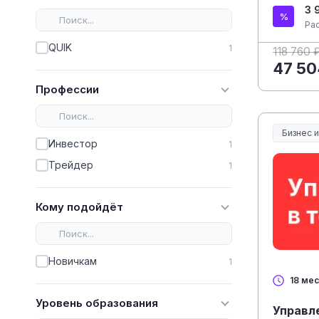
3 
Ра
QUIK
1
118 760 
47 50
Профессии
Бизнес 
Инвестор
1
Трейдер
1
Кому подойдёт
Новичкам
1
18 ме
Уровень образования
Управл