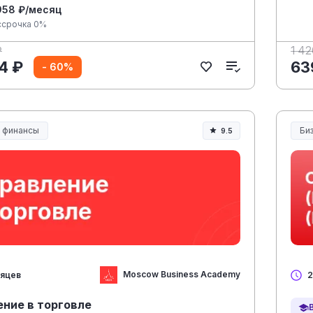
958 ₽/месяц
ссрочка 0%
₽
1 4
4 ₽
63
- 60%
и финансы
Би
9.5
Moscow Business Academy
сяцев
2
ение в торговле