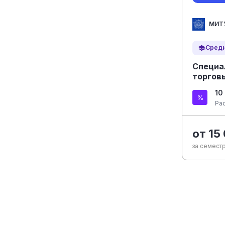
МИТ
Средн
Специа
торгов
10
Ра
от 15
за семестр