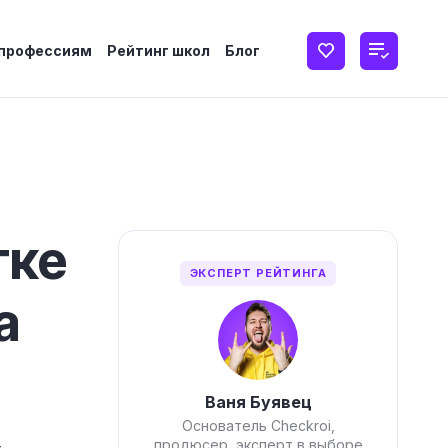
 профессиям
Рейтинг школ
Блог
тке
ЭКСПЕРТ РЕЙТИНГА
а
Ваня Буявец
Основатель Checkroi,
продюсер, эксперт в выборе