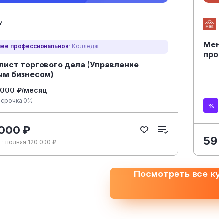
У
Мен
ее профессиональное
· Колледж
про
лист торгового дела (Управление
ым бизнесом)
 000 ₽/месяц
ссрочка 0%
 000 ₽
59
 · полная 120 000 ₽
Посмотреть все к