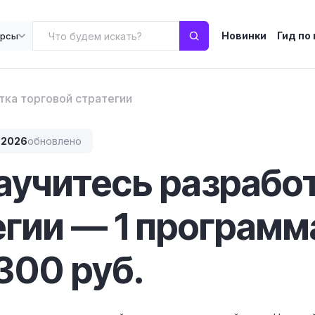
Новинки
Гид по
урсы
тка торговой стратегии
.2026
обновлено
научитесь разрабо
егии — 1 программ
300 руб.