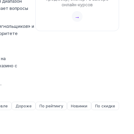
й диапазон
онлайн-курсов
ывает вопросы
→
игнальщиков
» и
иоритете
 на
казино с
.
вле
Дороже
По рейтингу
Новинки
По скидке