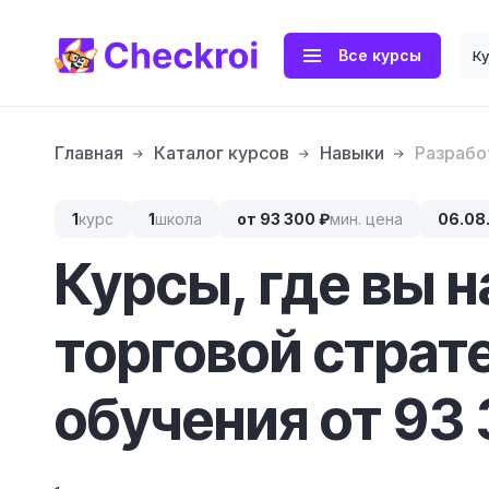
Все курсы
К
Главная
Каталог курсов
Навыки
Разрабо
1
курс
1
школа
от 93 300 ₽
мин. цена
06.08
Курсы, где вы 
торговой страт
обучения от 93 