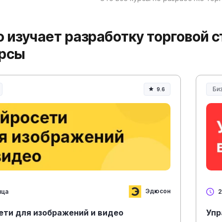
то изучает разработку торговой 
урсы
Би
9.6
Эдюсон
яца
2
ети для изображений и видео
Упр