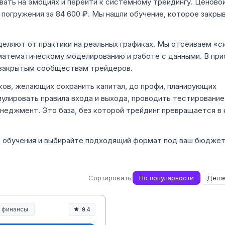
овать на эмоциях и перейти к системному трейдингу. Ценово
о погружения за 84 600 ₽. Мы нашли обучение, которое закр
деляют от практики на реальных графиках. Мы отсеиваем «
с
 математическому моделированию и работе с данными. В пр
 закрытым сообществам трейдеров.
чков, желающих сохранить капитал, до профи, планирующих
улировать правила входа и выхода, проводить тестирование
неджмент. Это база, без которой трейдинг превращается в 
ь обучения и выбирайте подходящий формат под ваш бюджет
Сортировать:
По популярности
Деше
и финансы
9.4