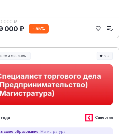
20 000 ₽
9 000 ₽
- 55%
знес и финансы
9.5
Синергия
 года
Высшее образование
· Магистратура