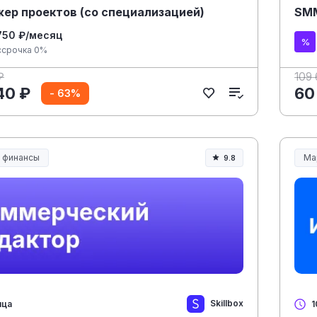
ер проектов (со специализацией)
SMM
750 ₽/месяц
ссрочка 0%
₽
109 
40 ₽
60
- 63%
и финансы
Ма
9.8
Skillbox
яца
1