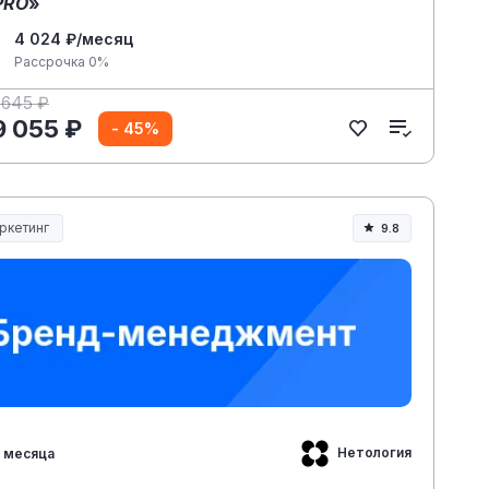
PRO
»
4 024 ₽/месяц
Рассрочка 0%
 645 ₽
9 055 ₽
- 45%
ркетинг
9.8
Нетология
 месяца