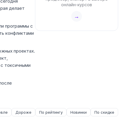
s сегодня
онлайн-курсов
орая делает
→
али программы с
ять конфликтами
ожных проектах.
ект,
 с токсичными
после
вле
Дороже
По рейтингу
Новинки
По скидке