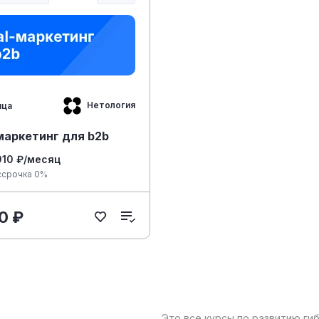
Нетология
яца
-маркетинг для b2b
910 ₽/месяц
ссрочка 0%
0 ₽
Это все курсы по развитию ги