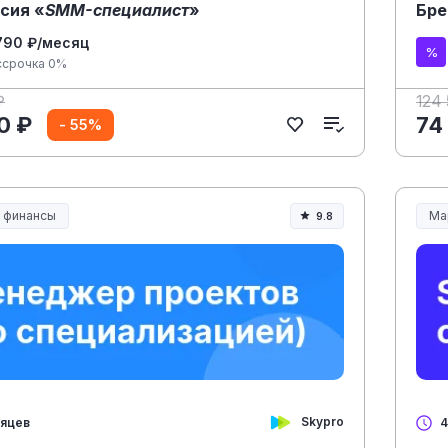
сия «
SMM-специалист
»
Бр
790 ₽/месяц
ссрочка 0%
₽
124
0 ₽
74
- 55%
и финансы
Ма
9.8
Skypro
сяцев
4