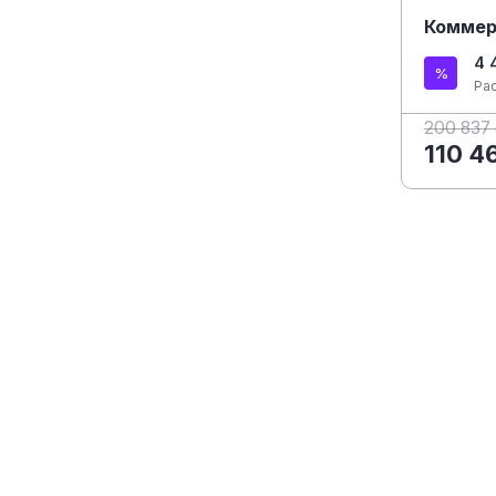
Коммер
4 
Ра
200 837
110 4