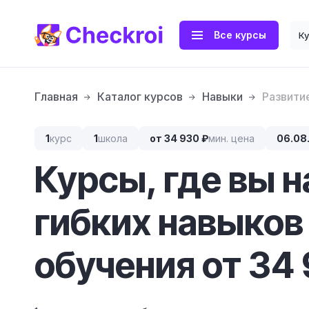
Все курсы
К
Главная
Каталог курсов
Навыки
Развити
1
курс
1
школа
от 34 930 ₽
мин. цена
06.08
Курсы, где вы 
гибких навыков
обучения от 34 