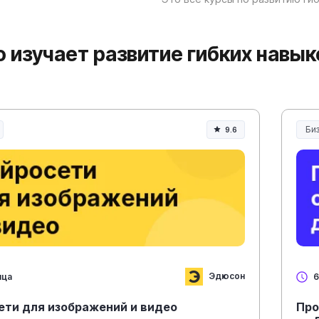
то изучает развитие гибких навы
Би
9.6
Эдюсон
яца
6
ети для изображений и видео
Про