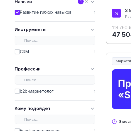
Навыки
✕
1
3 
Развитие гибких навыков
1
Ра
118 760 
Инструменты
47 50
CRM
1
Маркети
Профессии
b2b-маркетолог
1
Кому подойдёт
8 мес
Event-менеджерам
1