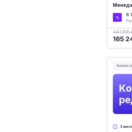
Менедж
6 
Ра
441 818 
165 2
Бизнес 
3 мес