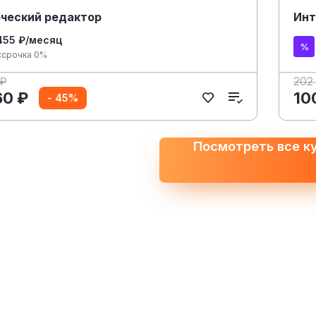
ческий редактор
Инт
455 ₽/месяц
ссрочка 0%
 ₽
202
60 ₽
10
- 45%
Посмотреть все к