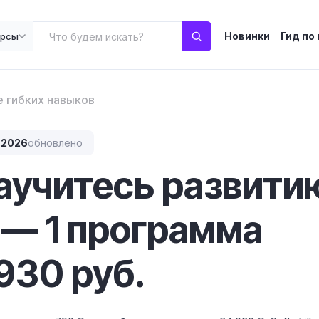
Новинки
Гид по
урсы
е гибких навыков
.2026
обновлено
научитесь развити
 — 1 программа
930 руб.