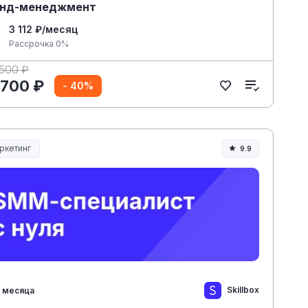
енд-менеджмент
3 112 ₽/месяц
Рассрочка 0%
 500 ₽
 700 ₽
- 40%
ркетинг
9.9
Skillbox
 месяца