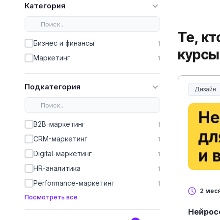
Категория
Те, к
Бизнес и финансы
1
курсы
Маркетинг
1
Подкатегория
Дизайн
B2B-маркетинг
1
CRM-маркетинг
1
Digital-маркетинг
1
HR-аналитика
1
Performance-маркетинг
1
2 мес
Посмотреть все
Нейрос