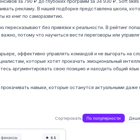
сивов за 790 ₽ до глубоких программ за 34 930 ₽. Soft skill
аивать рекламу. В нашей подборке представлена школа, кот
ты из книг по саморазвитию.
ию пересказывают без привязки к реальности. В рейтинг поп
 важно, потому что научиться вести переговоры или управл
арьере, эффективно управлять командой и не выгорать на сл
циалистам, которые хотят прокачать эмоциональный интелл
тесь аргументировать свою позицию и находить общий язык
 прокачивать навыки, которые останутся актуальными даже 
Сортировать:
По популярности
Деше
и финансы
9.5