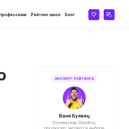
 профессиям
Рейтинг школ
Блог
ю
ЭКСПЕРТ РЕЙТИНГА
Ваня Буявец
Основатель Checkroi,
продюсер, эксперт в выборе