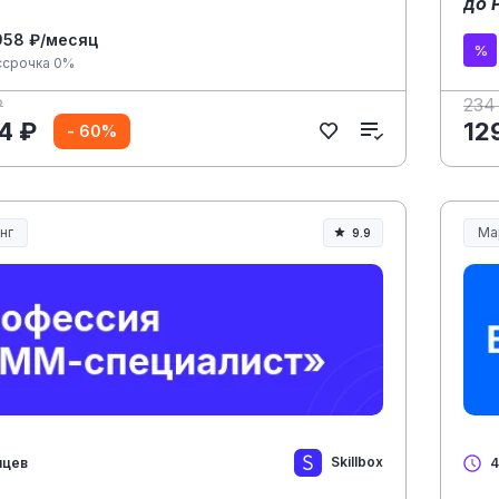
до 
958 ₽/месяц
ссрочка 0%
₽
234
4 ₽
12
- 60%
нг
Ма
9.9
Skillbox
яцев
4