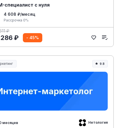
-специалист с нуля
4 608 ₽/месяц
Рассрочка 0%
611 ₽
 286 ₽
- 45%
ркетинг
9.8
Нетология
0 месяцев