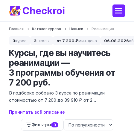
Главная
Каталог курсов
Навыки
Реанимация
3
курса
3
школы
от 7 200 ₽
мин. цена
06.08.2026
об
Курсы, где вы научитесь
реанимации —
3 программы обучения от
7 200 руб.
В подборке собрано 3 курса по реанимации
стоимостью от 7 200 до 39 910 ₽ от 2
специализированных школ. Это прикладной навык,
Прочитать всё описание
который включает освоение алгоритмов сердечно-
легочной реанимации (СЛР) и оказание экстренной
Фильтры
3
помощи при критических состояниях.