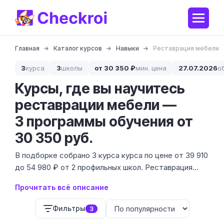
Главная
Каталог курсов
Навыки
Реставрация мебели
3
курса
3
школы
от 30 350 ₽
мин. цена
27.07.2026
о
Курсы, где вы научитесь
реставрации мебели —
3 программы обучения от
30 350 руб.
В подборке собрано 3 курса курса по цене от 39 910
до 54 980 ₽ от 2 профильных школ. Реставрация
мебели — это не просто ремонт, а умение работать
Прочитать всё описание
с деревом, лаками и историей предмета.
Фильтры
3