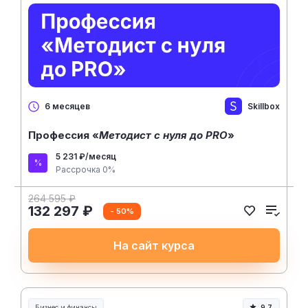
Skillbox
6 месяцев
Профессия «
Методист с нуля до PRO
»
5 231 ₽/месяц
Рассрочка 0%
264 595 ₽
132 297 ₽
- 50%
На сайт курса
Бизнес и финансы
9.7