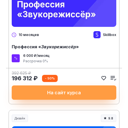
Skillbox
10 месяцев
Профессия «
Звукорежиссёр
»
6 000 ₽/месяц
Рассрочка 0%
392 625 ₽
196 312 ₽
- 50%
На сайт курса
Дизайн
9.8