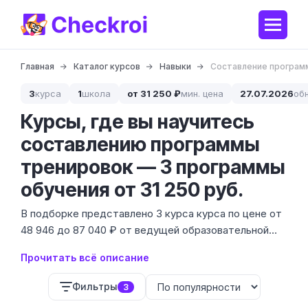
Главная
Каталог курсов
Навыки
Составление програм
3
курса
1
школа
от 31 250 ₽
мин. цена
27.07.2026
об
Курсы, где вы научитесь
составлению программы
тренировок — 3 программы
обучения от 31 250 руб.
В подборке представлено 3 курса курса по цене от
48 946 до 87 040 ₽ от ведущей образовательной
платформы. Составление программы тренировок —
Прочитать всё описание
это не просто список упражнений, а глубокое
понимание биомеханики, физиологии и адаптации
Фильтры
3
организма к нагрузкам.