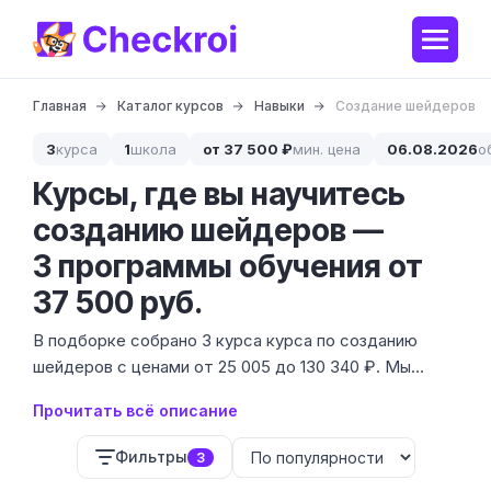
Главная
Каталог курсов
Навыки
Создание шейдеров
3
курса
1
школа
от 37 500 ₽
мин. цена
06.08.2026
о
Курсы, где вы научитесь
созданию шейдеров —
3 программы обучения от
37 500 руб.
В подборке собрано 3 курса курса по созданию
шейдеров с ценами от 25 005 до 130 340 ₽. Мы
нашли предложения от 1 школы, которые
Прочитать всё описание
охватывают как работу с кодом, так и визуальное
программирование для тех, кто не хочет глубоко
Фильтры
3
погружаться в математику.