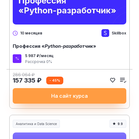
Skillbox
10 месяцев
Профессия «
Python-разработчик
»
5 987 ₽/месяц
Рассрочка 0%
286 064 ₽
157 335 ₽
- 45%
На сайт курса
Аналитика и Data Science
9.9