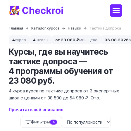
Главная
Каталог курсов
Навыки
Тактика допроса
4
курса
4
школы
от 23 080 ₽
мин. цена
06.08.2026
о
Курсы, где вы научитесь
тактике допроса —
4 программы обучения от
23 080 руб.
4 курса курса по тактике допроса от 3 экспертных
школ с ценами от 38 500 до 54 980 ₽. Это
специфический навык на стыке юриспруденции,
Прочитать всё описание
психологии и профайлинга, который необходим для
получения достоверной информации в сложных
Фильтры
4
условиях.