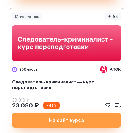
Юриспруденция
9.4
Юриспруденция и право
АПОК
256 часов
Следователь-криминалист — курс
переподготовки
39 910 ₽
23 080 ₽
- 42%
На сайт курса