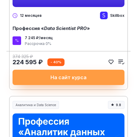
Skillbox
12 месяцев
Профессия «
Data Scientist PRO
»
7 245 ₽/месяц
Рассрочка 0%
374 325 ₽
224 595 ₽
- 40%
На сайт курса
Аналитика и Data Science
9.8