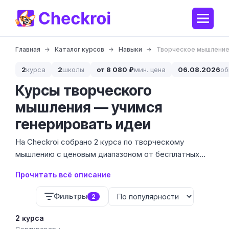
Главная
Каталог курсов
Навыки
Творческое мышлени
2
курса
2
школы
от 8 080 ₽
мин. цена
06.08.2026
об
Курсы творческого
мышления — учимся
генерировать идеи
На Checkroi собрано 2 курса по творческому
мышлению с ценовым диапазоном от бесплатных
уроков до программ за 26 433 ₽. Творческое
Прочитать всё описание
мышление — это не врожденный дар, а прикладной
навык поиска нестандартных решений в бизнесе,
Фильтры
2
дизайне и управлении.
2 курса