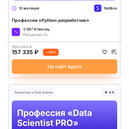
Skillbox
10 месяцев
Профессия «
Python-разработчик
»
5 987 ₽/месяц
Рассрочка 0%
286 064 ₽
157 335 ₽
- 45%
На сайт курса
Аналитика и Data Science
9.9