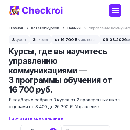
Главная
Каталог курсов
Навыки
Управление коммуник
3
курса
3
школы
от 16 700 ₽
мин. цена
06.08.2026
о
Курсы, где вы научитесь
управлению
коммуникациями —
3 программы обучения от
16 700 руб.
В подборке собрано 3 курса от 2 проверенных школ
с ценами от 8 400 до 26 200 ₽. Управление
коммуникациями — это не просто умение говорить,
Прочитать всё описание
а навык выстраивания системы взаимодействия,
которая экономит время и бюджет проекта.