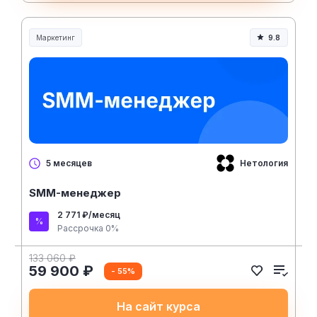
Маркетинг
9.8
Нетология
5 месяцев
SMM-менеджер
2 771 ₽/месяц
Рассрочка 0%
133 060 ₽
59 900 ₽
- 55%
На сайт курса