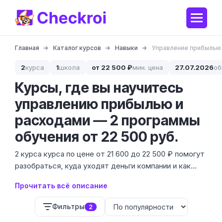
Главная
Каталог курсов
Навыки
Управление прибылью
2
курса
1
школа
от 22 500 ₽
мин. цена
27.07.2026
об
Курсы, где вы научитесь
управлению прибылью и
расходами — 2 программы
обучения от 22 500 руб.
2 курса курса по цене от 21 600 до 22 500 ₽ помогут
разобраться, куда уходят деньги компании и как
увеличить чистую прибыль. Это не теоретические
Прочитать всё описание
лекции, а прикладное обучение для тех, кто хочет
видеть реальные цифры вместо догадок.
Фильтры
2