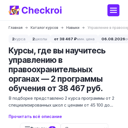
Главная
Каталог курсов
Навыки
Управление в правоох
2
курса
2
школы
от 38 467 ₽
мин. цена
06.08.2026
о
Курсы, где вы научитесь
управлению в
правоохранительных
органах — 2 программы
обучения от 38 467 руб.
В подборке представлено 2 курса программы от 2
специализированных школ с ценами от 45 100 до
54 980 ₽. Управление в силовых структурах требует
Прочитать всё описание
не только знания законов, но и навыков оперативного
руководства коллективом в специфических