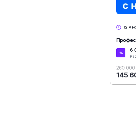
12 ме
Профес
6 
Ра
260 000
145 6