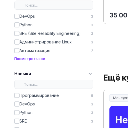
35 00
DevOps
3
Python
3
SRE (Site Reliability Engineering)
3
Администрирование Linux
3
Автоматизация
2
Посмотреть все
Навыки
Ещё к
Программирование
6
Менедж
Менеджм
DevOps
3
Python
3
SRE
3