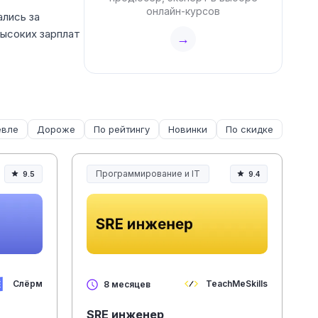
онлайн-курсов
ались за
высоких зарплат
→
вле
Дороже
По рейтингу
Новинки
По скидке
Программирование и IT
9.5
9.4
Слёрм
TeachMeSkills
8 месяцев
SRE инженер