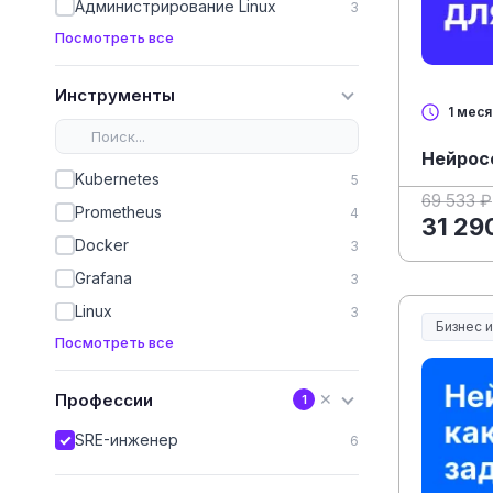
Администрирование Linux
3
Посмотреть все
Инструменты
1 мес
Нейрос
Kubernetes
5
69 533 ₽
Prometheus
4
31 29
Docker
3
Grafana
3
Linux
3
Бизнес 
Посмотреть все
Профессии
✕
1
SRE-инженер
6