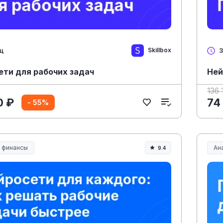
Skillbox
яц
3
ети для рабочих задач
Ней
136 
0 ₽
74
- 55%
и финансы
Ана
9.4