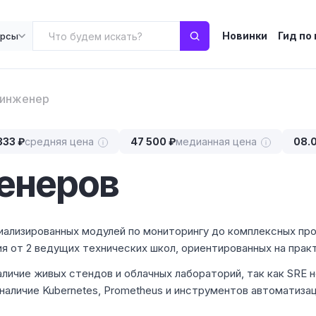
Новинки
Гид по
урсы
-инженер
333 ₽
средняя цена
47 500 ₽
медианная цена
08.
енеров
иализированных модулей по мониторингу до комплексных пр
я от 2 ведущих технических школ, ориентированных на практ
аличие живых стендов и облачных лабораторий, так как SRE
 наличие Kubernetes, Prometheus и инструментов автоматиза