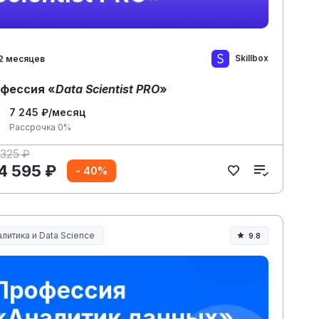
Skillbox
2 месяцев
фессия «
Data Scientist PRO
»
7 245 ₽/месяц
Рассрочка 0%
 325 ₽
4 595 ₽
- 40%
литика и Data Science
9.8