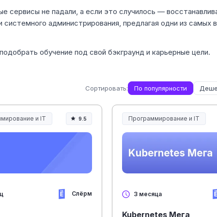
е сервисы не падали, а если это случилось — восстанавлив
и системного администрирования, предлагая одни из самых 
подобрать обучение под свой бэкграунд и карьерные цели.
Сортировать:
По популярности
Деше
мирование и IT
Программирование и IT
9.5
Слёрм
яц
3 месяца
Kubernetes Мега