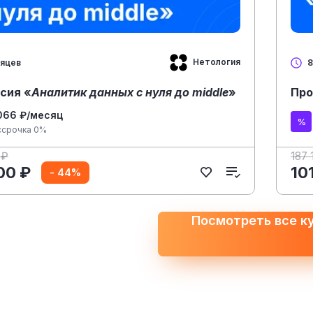
Нетология
сяцев
8
сия «
Аналитик данных с нуля до middle
»
Про
066 ₽/месяц
ссрочка 0%
 ₽
187 
00 ₽
10
- 44%
Посмотреть все к