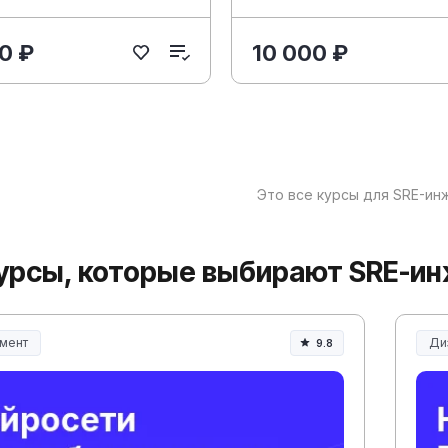
0 ₽
10 000 ₽
Это все курсы для SRE-ин
урсы, которые выбирают SRE-и
мент
Ди
9.8
ент и управление