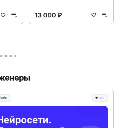
13 000 ₽
женеров
нженеры
зайн
9.6