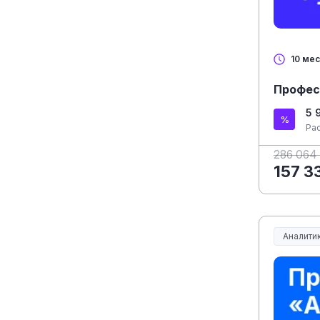
10 ме
Профес
5 
Ра
286 064
157 3
Аналитик