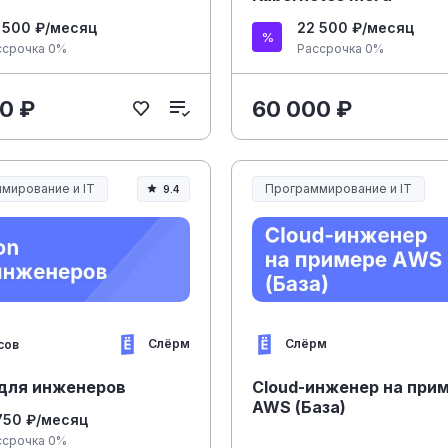
 500 ₽/месяц
22 500 ₽/месяц
ссрочка 0%
Рассрочка 0%
0 ₽
60 000 ₽
мирование и IT
Программирование и IT
9.4
Слёрм
Слёрм
сов
 для инженеров
Cloud-инженер на при
AWS (База)
750 ₽/месяц
ссрочка 0%