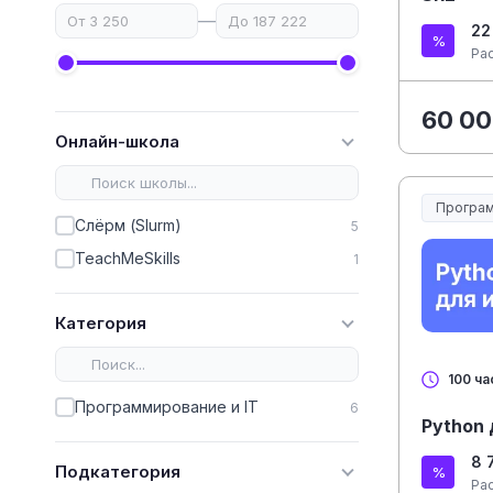
—
22
Ра
60 00
Онлайн-школа
Програм
Слёрм (Slurm)
5
TeachMeSkills
1
Категория
100 ча
Программирование и IT
6
Python
8 
Подкатегория
Ра