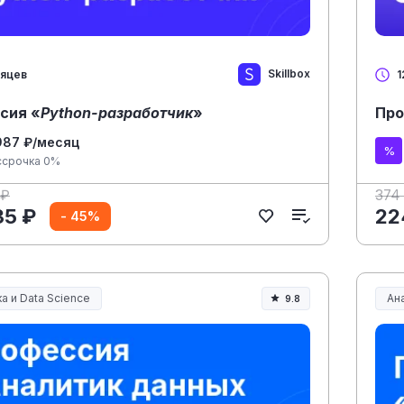
Skillbox
сяцев
1
сия «
Python-разработчик
»
Про
987 ₽/месяц
ссрочка 0%
 ₽
374
35 ₽
22
- 45%
а и Data Science
Ана
9.8