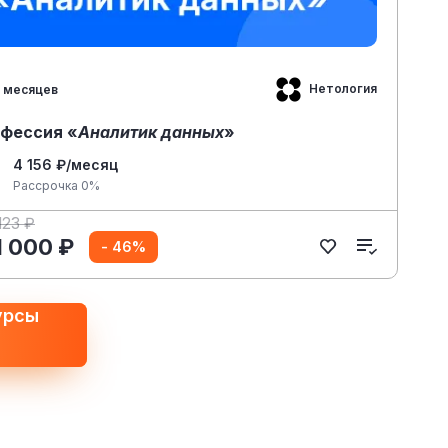
Нетология
 месяцев
фессия «
Аналитик данных
»
4 156 ₽/месяц
Рассрочка 0%
123 ₽
1 000 ₽
- 46%
урсы