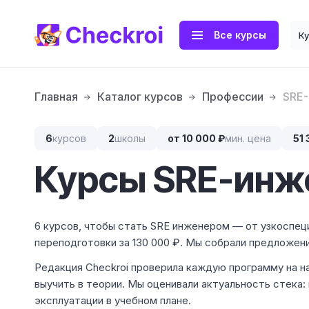
Все курсы
К
Главная
Каталог курсов
Профессии
SRE
6
курсов
2
школы
от 10 000 ₽
мин. цена
51 
Курсы SRE-инж
6 курсов, чтобы стать SRE инженером — от узкоспец
переподготовки за 130 000 ₽. Мы собрали предложени
Редакция Checkroi проверила каждую программу на н
выучить в теории. Мы оценивали актуальность стека:
эксплуатации в учебном плане.