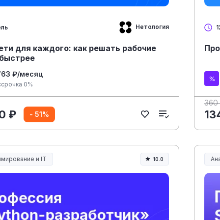
Нетология
ель
1
ети для каждого: как решать рабочие
Про
 быстрее
763 ₽/месяц
ссрочка 0%
360
0 ₽
13
- 51%
мирование и IT
Ана
10.0