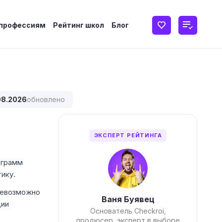
 профессиям
Рейтинг школ
Блог
08.2026
обновлено
ЭКСПЕРТ РЕЙТИНГА
ограмм
ику.
 невозможно
Ваня Буявец
ции
Основатель Checkroi,
продюсер, эксперт в выборе