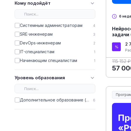
Кому подойдёт
6 нед
Системным администраторам
4
Нейрос
задачи
SRE-инженерам
3
DevOps-инженерам
2
2 
Ра
IT-специалистам
1
Начинающим специалистам
1
115 152 ₽
57 00
Уровень образования
Програм
Дополнительное образование (ДПО)
6