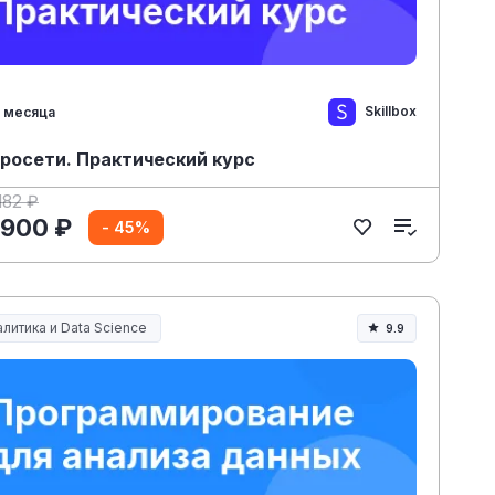
Skillbox
 месяца
росети. Практический курс
182 ₽
 900 ₽
- 45%
литика и Data Science
9.9