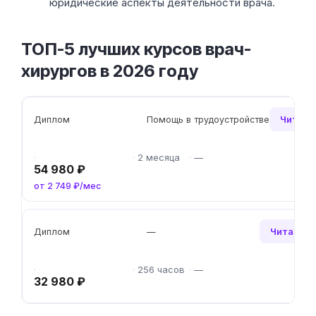
юридические аспекты деятельности врача.
ТОП-5 лучших курсов врач-
хирургов в 2026 году
Читать
Диплом
Помощь в трудоустройстве
2 месяца
—
54 980 ₽
от 2 749 ₽/мес
Читать о
Диплом
—
256 часов
—
32 980 ₽