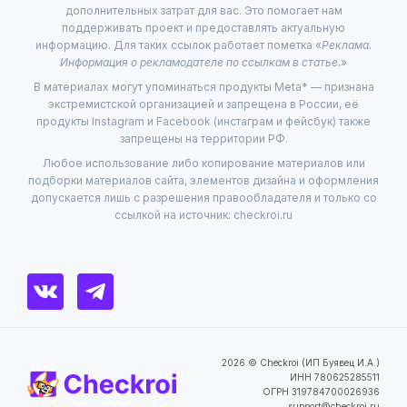
дополнительных затрат для вас. Это помогает нам
поддерживать проект и предоставлять актуальную
информацию. Для таких ссылок работает пометка «
Реклама.
Информация о рекламодателе по ссылкам в статье.
»
В материалах могут упоминаться продукты Meta* — признана
экстремистской организацией и запрещена в России, её
продукты Instagram и Facebook (инстаграм и фейсбук) также
запрещены на территории РФ.
Любое использование либо копирование материалов или
подборки материалов сайта, элементов дизайна и оформления
допускается лишь с разрешения правообладателя и только со
ссылкой на источник: checkroi.ru
2026 © Checkroi (ИП Буявец И.А.)
ИНН 780625285511
ОГРН 319784700026936
support@checkroi.ru