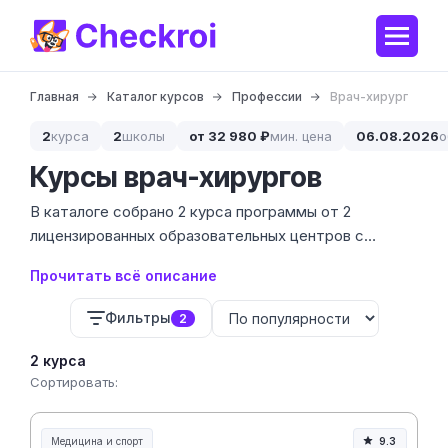
Главная
Каталог курсов
Профессии
Врач-хирург
2
курса
2
школы
от 32 980 ₽
мин. цена
06.08.2026
о
Курсы врач-хирургов
В каталоге собрано 2 курса программы от 2
лицензированных образовательных центров с
ценами от 39 910 до 54 980 ₽. Врач-хирург — это
Прочитать всё описание
специалист, который занимается диагностикой и
оперативным лечением травм и заболеваний,
Фильтры
2
требующих мануального вмешательства.
2 курса
Сортировать:
Медицина и спорт
9.3