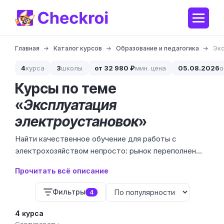
Главная
Каталог курсов
Образование и педагогика
Экс
4
курса
3
школы
от 32 980 ₽
мин. цена
05.08.2026
о
Курсы по теме
«
Эксплуатация
электроустановок
»
Найти качественное обучение для работы с
электрохозяйством непросто: рынок переполнен
корочками-пустышками. Мы отобрали 4 программы
Прочитать всё описание
обучения от 2 проверенных учебных центров с
ценами от 39 910 до 54 980 ₽, где учат реальным
Фильтры
4
правилам технической эксплуатации и
безопасности.
4 курса