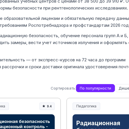
рованных учебных центров с ценами от 38 500 до 39 910 ₽. 
нормы безопасности при рентгенологических исследованиях.
ие образовательной лицензии и обязательную передачу данн
требованиям Роспотребнадзора и профстандартам 2026 год
диационную безопасность, обучение персонала групп А и Б,
дить замеры, вести учет источников излучения и оформлять
ительность — от экспресс-курсов на 72 часа до программ
 рассрочки и сроки доставки оригинала удостоверения почт
Сортировать:
По популярности
Деше
ика
Педагогика
9.4
ание и педагогика
Образование и педагогика