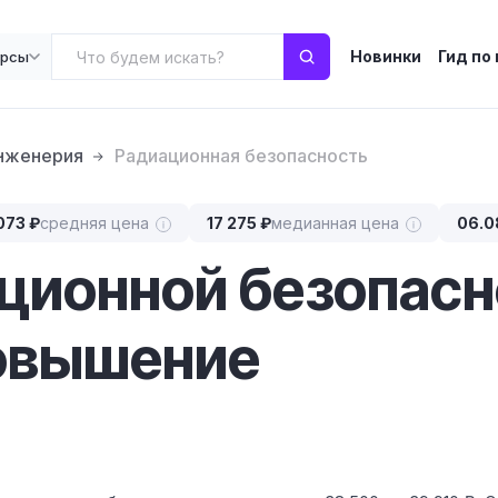
Новинки
Гид по
урсы
инженерия
Радиационная безопасность
073 ₽
средняя цена
17 275 ₽
медианная цена
06.0
ционной безопас
повышение