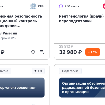
ИПО
сов
256 часов
ионная безопасность
Рентгенология (врачи)
ационный контроль
переподготовки
оведении
нодиагностических
3 ₽/месяц
ур в ветеринарии
ссрочка 0%
39 910 ₽
32 980 ₽
 ₽
- 17%
витие
Педагогика
8.9
Образование и педагогика