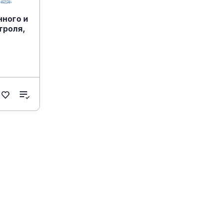
ного и
троля,