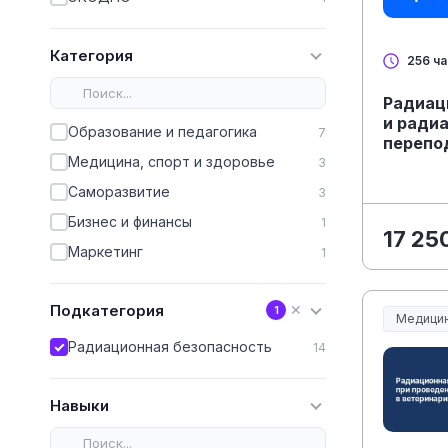
Категория
256 ч
Радиац
и ради
Образование и педагогика
7
перепо
Медицина, спорт и здоровье
3
Саморазвитие
3
Бизнес и финансы
1
17 25
Маркетинг
1
Подкатегория
✕
1
Медицин
Медицин
Радиационная безопасность
14
Навыки