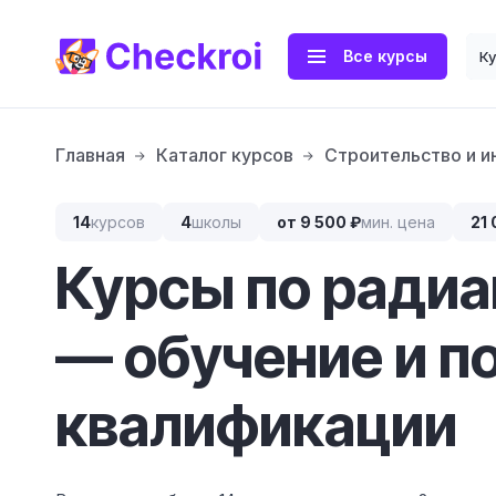
Все курсы
К
Главная
Каталог курсов
Строительство и 
14
курсов
4
школы
от 9 500 ₽
мин. цена
21 
Курсы по радиа
— обучение и 
квалификации