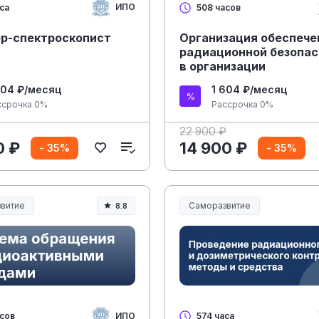
ИПО
са
508 часов
р-спектроскопист
Организация обеспече
радиационной безопа
в организации
604 ₽/месяц
1 604 ₽/месяц
ссрочка 0%
Рассрочка 0%
22 900 ₽
0 ₽
14 900 ₽
- 35%
- 35%
витие
Саморазвитие
8.8
ИПО
асов
574 часа