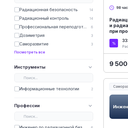
98 ча
Радиационная безопасность
14
Радиационный контроль
14
Радиац
и ради
Профессиональная переподготовка
6
при пр
Дозиметрия
3
рентге
33
процед
Саморазвитие
3
Ра
Посмотреть все
9 500
Инструменты
Самораз
Информационные технологии
2
Профессии
Инженер по радиационной безопасности и контролю
6