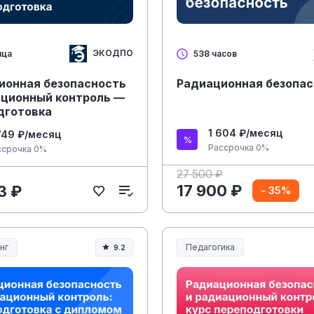
ЭКОДПО
яца
538 часов
ионная безопасность
Радиационная безопа
ационный контроль —
дготовка
1 604 ₽/месяц
749 ₽/месяц
Рассрочка 0%
ссрочка 0%
27 500 ₽
17 900 ₽
3 ₽
- 35%
нг
Педагогика
9.2
Образование и педагогика