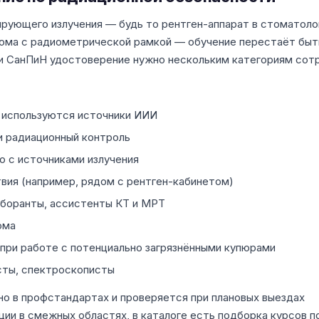
зирующего излучения — будь то рентген-аппарат в стоматоло
ома с радиометрической рамкой — обучение перестаёт быт
 СанПиН удостоверение нужно нескольким категориям сотр
е используются источники ИИИ
и радиационный контроль
 с источниками излучения
твия (например, рядом с рентген-кабинетом)
аборанты, ассистенты КТ и МРТ
ома
 при работе с потенциально загрязнёнными купюрами
ты, спектроскописты
но в профстандартах и проверяется при плановых выездах
ии в смежных областях, в каталоге есть подборка курсов п