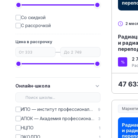
Со скидкой
2 мес
С рассрочкой
Радиац
Цена в рассрочку
и ради
перепо
—
2 
Ра
47 63
Онлайн-школа
Маркети
ИПО — институт профессионального образования
9
АПОК — Академия профессионального образования кадров
3
НЦПО
1
ЭКОДПО
1