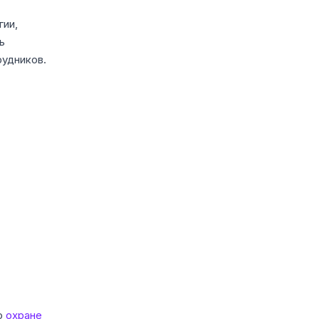
гии,
ь
удников.
о
охране