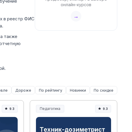
Обучение
онлайн-курсов
→
ых в реестр ФИС
а.
 а также
 отчетную
ой.
вле
Дороже
По рейтингу
Новинки
По скидке
Педагогика
9.3
9.3
Образование и педагогика