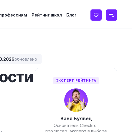
 профессиям
Рейтинг школ
Блог
8.2026
обновлено
ности
ЭКСПЕРТ РЕЙТИНГА
Ваня Буявец
Основатель Checkroi,
продюсер, эксперт в выборе