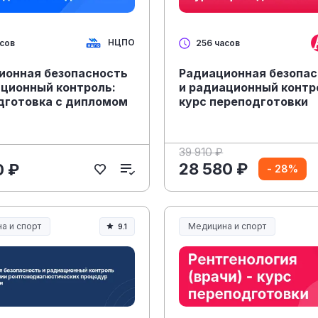
НЦПО
асов
256 часов
ионная безопасность
Радиационная безопа
ационный контроль:
и радиационный контр
дготовка с дипломом
курс переподготовки
39 910 ₽
28 580 ₽
0 ₽
- 28%
а и спорт
Медицина и спорт
9.1
а, спорт и здоровье
Медицина, спорт и здоровье