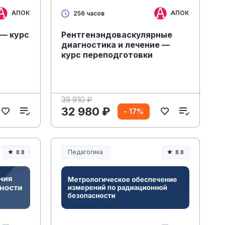
АПОК
АПОК
256 часов
 — курс
Рентгенэндоваскулярные
диагностика и лечение —
курс переподготовки
39 910 ₽
32 980 ₽
- 17%
Педагогика
8.8
8.8
Образование и педагогика