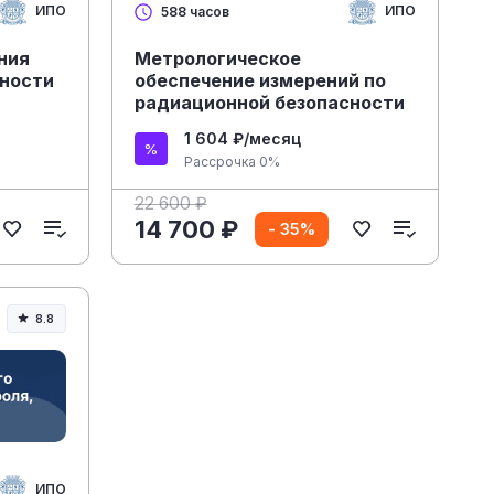
ИПО
ИПО
588 часов
ния
Метрологическое
сности
обеспечение измерений по
радиационной безопасности
1 604 ₽/месяц
Рассрочка 0%
22 600 ₽
14 700 ₽
- 35%
8.8
ИПО