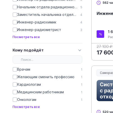
562 ча
Начальник отдела радиационной безопасности
5
Инжене
Заместитель начальника отдела радиационной безопасности
4
Инженер-радиохимик
4
Инженер-радиометрист
3
1 
Посмотреть все
Ра
27 100 ₽
Кому подойдёт
17 60
Врачам
1
Самораз
Желающим сменить профессию
1
Кардиологам
1
Медицинским работникам
1
Онкологам
1
Посмотреть все
520 ч