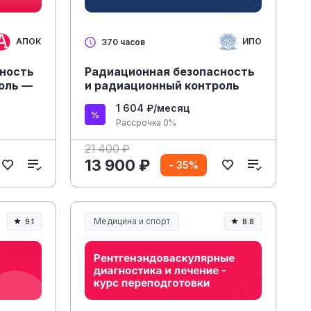
АПОК
ИПО
370 часов
сность
Радиационная безопасность
оль —
и радиационный контроль
1 604 ₽/месяц
Рассрочка 0%
21 400 ₽
13 900 ₽
- 35%
Медицина и спорт
9.1
8.8
Медицина, спорт и здоровье