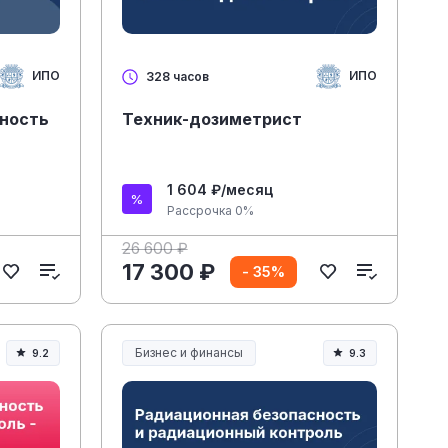
ИПО
ИПО
328 часов
сность
Техник-дозиметрист
1 604 ₽/месяц
Рассрочка 0%
26 600 ₽
17 300 ₽
- 35%
Бизнес и финансы
9.2
9.3