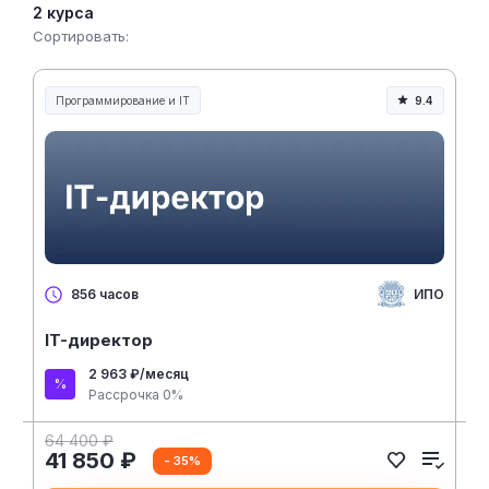
в одном месте.
2 курса
Сортировать:
Программирование и IT
9.4
ИПО
856 часов
IT-директор
2 963 ₽/месяц
Рассрочка 0%
64 400 ₽
41 850 ₽
- 35%