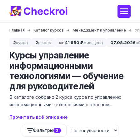
Главная
Каталог курсов
Менеджмент и управление
Уп
2
курса
2
школы
от 41 850 ₽
мин. цена
07.08.2026
о
Курсы управление
информационными
технологиями — обучение
для руководителей
В каталоге собрано 2 курса курса по управлению
информационными технологиями с ценовым
диапазоном от 71 100 до 355 000 ₽. Мы
Прочитать всё описание
проанализировали программы от 2 ведущих школ,
чтобы вы могли сравнить фундаментальное
Фильтры
2
обучение и интенсивные программы переподготовки