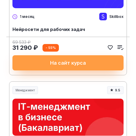
Skillbox
1 месяц
Нейросети для рабочих задач
69 533 ₽
31 290 ₽
- 55%
На сайт курса
Менеджмент
9.5
Менеджмент и управление