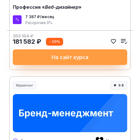
Профессия «
Веб-дизайнер
»
7 387 ₽/месяц
Рассрочка 0%
363 164 ₽
181 582 ₽
- 50%
На сайт курса
Маркетинг
9.8