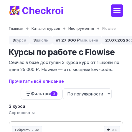
Главная
Каталог курсов
Инструменты
Flowise
3
курса
3
школы
от 27 900 ₽
мин. цена
27.07.2026
о
Курсы по работе с Flowise
Сейчас в базе доступен 3 курса курс от 1 школы по
цене 25 000 ₽. Flowise — это мощный low-code
инструмент, который позволяет собирать сложные
Прочитать всё описание
AI-приложения и цепочки LangChain простым
перетаскиванием блоков, не погружаясь в дебри
Фильтры
3
Python-кода.
3 курса
Сортировать:
Нейросети и ИИ
9.6