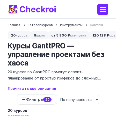
Главная
Каталог курсов
Инструменты
GanttPRO
20
курсов
8
школ
от 5 800 ₽
мин. цена
120 128 ₽
сре
Курсы GanttPRO —
управление проектами без
хаоса
20 курсов по GanttPRO помогут освоить
планирование от простых графиков до сложных
портфелей проектов. Мы собрали предложения 3
Прочитать всё описание
школ с ценами от бесплатных уроков до
профессиональных программ за 700 000 ₽.
Фильтры
20
20 курсов