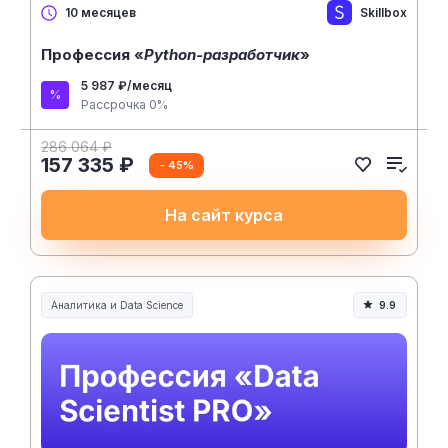
Skillbox
10 месяцев
Профессия «
Python-разработчик
»
5 987 ₽/месяц
Рассрочка 0%
286 064 ₽
157 335 ₽
- 45%
На сайт курса
Аналитика и Data Science
9.9