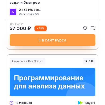
задачи быстрее
2 763 ₽/месяц
Рассрочка 0%
115 152 ₽
57 000 ₽
- 51%
На сайт курса
Аналитика и Data Science
9.8
Skypro
12 месяцев