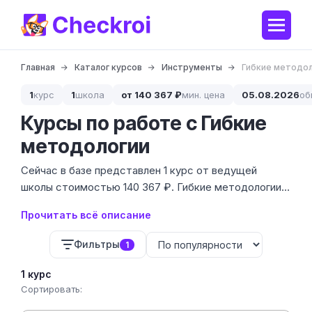
Главная
Каталог курсов
Инструменты
Гибкие методо
1
курс
1
школа
от 140 367 ₽
мин. цена
05.08.2026
об
Курсы по работе с Гибкие
методологии
Сейчас в базе представлен 1 курс от ведущей
школы стоимостью 140 367 ₽. Гибкие методологии
— это не просто набор правил, а способ выживания
Прочитать всё описание
бизнеса в условиях, когда требования меняются
быстрее, чем пишется код. Мы изучили программу,
Фильтры
1
чтобы убедиться: обучение сфокусировано на
практике, а не на сухом пересказе Agile-манифеста.
1 курс
Сортировать: