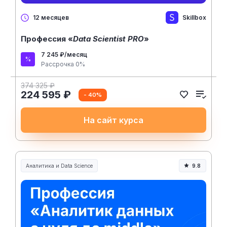
Skillbox
12 месяцев
Профессия «
Data Scientist PRO
»
7 245 ₽/месяц
Рассрочка 0%
374 325 ₽
224 595 ₽
- 40%
На сайт курса
Аналитика и Data Science
9.8