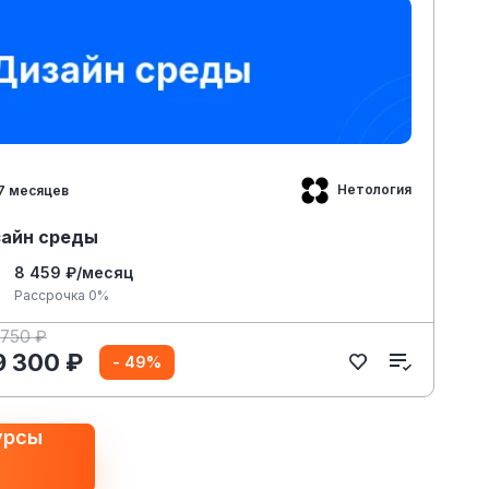
Нетология
7 месяцев
айн среды
8 459 ₽/месяц
Рассрочка 0%
 750 ₽
9 300 ₽
- 49%
урсы