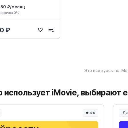
250 ₽/месяц
ссрочка 0%
0 ₽
Это все курсы по iMo
то использует iMovie, выбирают 
Ди
9.6