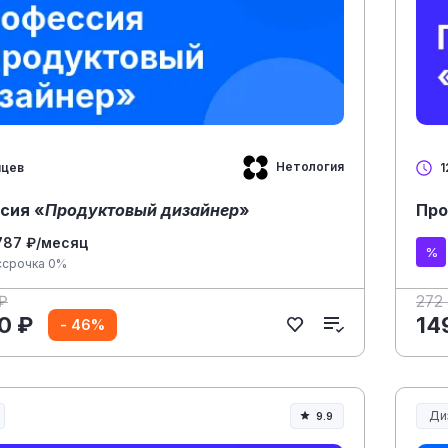
Нетология
яцев
1
сия «
Продуктовый дизайнер
»
Про
787 ₽/месяц
ссрочка 0%
₽
272 
0 ₽
14
- 46%
Ди
9.9