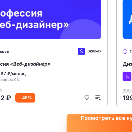
Skillbox
сяцев
1
сия «
Веб-дизайнер
»
Диз
387 ₽/месяц
ссрочка 0%
₽
390
82 ₽
19
- 45%
Посмотреть все к