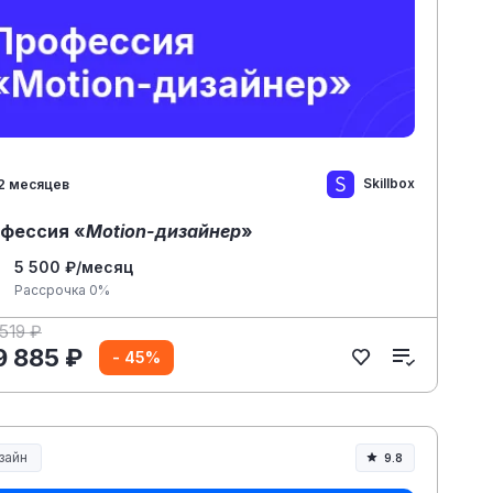
Skillbox
2 месяцев
фессия «
Motion-дизайнер
»
5 500 ₽/месяц
Рассрочка 0%
519 ₽
9 885 ₽
- 45%
зайн
9.8