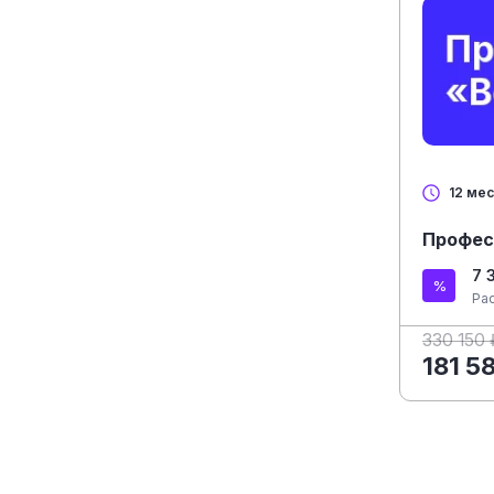
12 ме
Профес
7 
Ра
330 150 
181 5