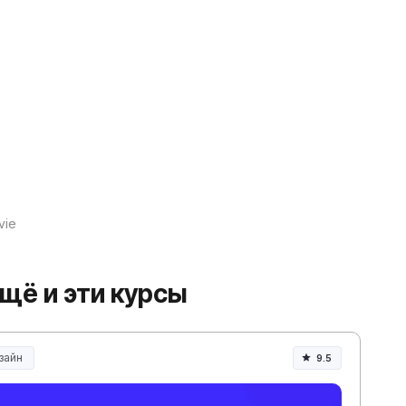
vie
ещё и эти курсы
зайн
9.5