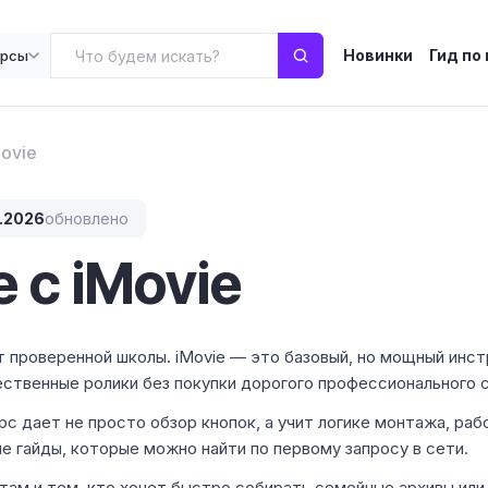
Новинки
Гид по
урсы
ovie
.2026
обновлено
 с iMovie
т проверенной школы. iMovie — это базовый, но мощный инс
ественные ролики без покупки дорогого профессионального 
с дает не просто обзор кнопок, а учит логике монтажа, раб
е гайды, которые можно найти по первому запросу в сети.
ам и тем, кто хочет быстро собирать семейные архивы или