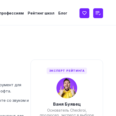
 профессиям
Рейтинг школ
Блог
ЭКСПЕРТ РЕЙТИНГА
трумент для
софта.
оте со звуком и
Ваня Буявец
Основатель Checkroi,
продюсер, эксперт в выборе
 контент для