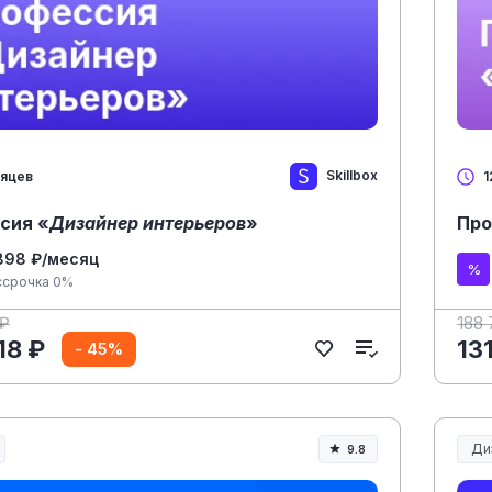
Skillbox
сяцев
1
сия «
Дизайнер интерьеров
»
Про
898 ₽/месяц
ссрочка 0%
 ₽
188 
18 ₽
13
- 45%
Ди
9.8