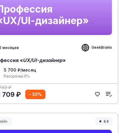
GeekBrains
2 месяцев
фессия «
UX/UI-дизайнер
»
5 700 ₽/месяц
Рассрочка 0%
749 ₽
1 709 ₽
- 30%
зайн
9.9