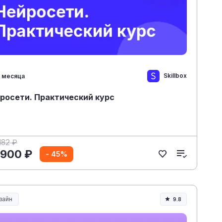
Skillbox
 месяца
росети. Практический курс
182 ₽
 900 ₽
- 45%
зайн
9.8