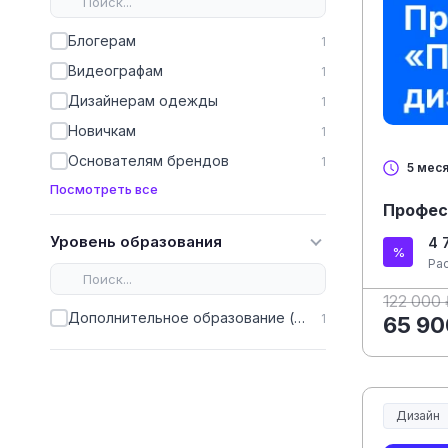
Блогерам
1
Видеографам
1
Дизайнерам одежды
1
Новичкам
1
Основателям брендов
1
5 мес
Посмотреть все
Профес
Уровень образования
4 
Ра
122 000 
Дополнительное образование (ДПО)
1
65 90
Дизайн