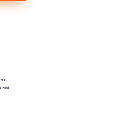
его
а мы