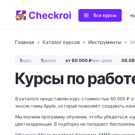
Все курсы
К
Главная
Каталог курсов
Инструменты
iM
1
курс
1
школа
от 60 000 ₽
мин. цена
06.08
Курсы по работе
В каталоге представлен курс стоимостью 60 000 ₽ о
экосистемы Apple, который позволяет создавать кач
Мы изучили программу обучения, чтобы убедиться: кур
цветокоррекции. В подборку не попадают бесполезны
Обучение iMovie подойдет блогерам, SMM-специалист