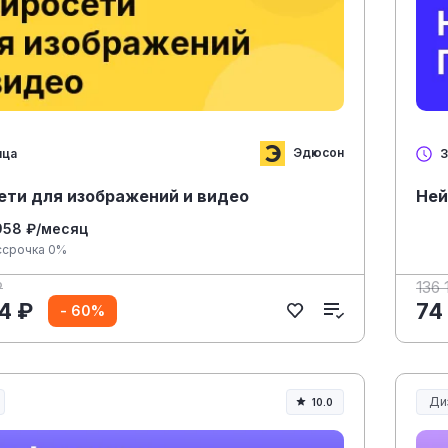
Эдюсон
яца
3
ети для изображений и видео
Ней
958 ₽/месяц
ссрочка 0%
₽
136 
4 ₽
74
- 60%
Ди
10.0