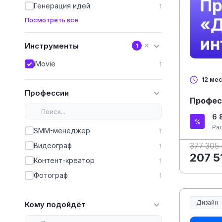
Генерация идей
1
Посмотреть все
Инструменты
✕
1
iMovie
1
12 ме
Профессии
Профес
6 
Ра
SMM-менеджер
1
377 305
Видеограф
1
207 5
Контент-креатор
1
Фотограф
1
Дизайн
Кому подойдёт