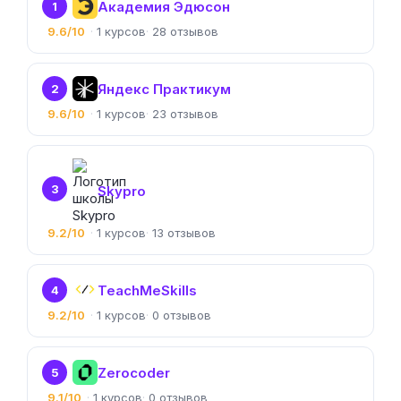
Академия Эдюсон
1
9.6/10
1
28
Яндекс Практикум
2
9.6/10
1
23
3
Skypro
9.2/10
1
13
TeachMeSkills
4
9.2/10
1
0
Zerocoder
5
9.1/10
1
0