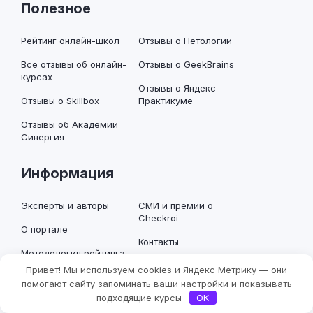
Полезное
Рейтинг онлайн-школ
Отзывы о Нетологии
Все отзывы об онлайн-
Отзывы о GeekBrains
курсах
Отзывы о Яндекс
Отзывы о Skillbox
Практикуме
Отзывы об Академии
Синергия
Информация
Эксперты и авторы
СМИ и премии о
Checkroi
О портале
Контакты
Методология рейтинга
курсов Checkroi
Добавить курс
Привет! Мы используем cookies и Яндекс Метрику — они
Фильтры
помогают сайту запоминать ваши настройки и показывать
Редакционная
подходящие курсы
OK
политика Checkroi