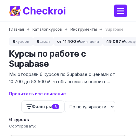
Главная
Каталог курсов
Инструменты
Supabase
6
курсов
6
школ
от 11 400 ₽
мин. цена
49 067 ₽
сред
Курсы по работе с
Supabase
Мы отобрали 6 курсов по Supabase с ценами от
10 700 до 53 500 ₽, чтобы вы могли освоить
современную альтернативу Firebase. Этот
Прочитать всё описание
инструмент объединяет мощь PostgreSQL, систему
аутентификации и Realtime-подписки в одном
Фильтры
6
флаконе. Редакция Checkroi изучила предложения 3
школ, отсеяв программы с устаревшим контентом и
6 курсов
теорией без практики.
Сортировать: