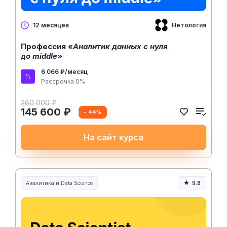
Нетология
12 месяцев
Профессия «
Аналитик данных с нуля
до middle
»
6 066 ₽/месяц
Рассрочка 0%
260 000 ₽
145 600 ₽
- 44%
На сайт курса
Аналитика и Data Science
9.8