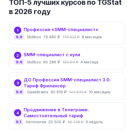
ТОП-5 лучших курсов по TGStat
в 2026 году
Профессия «SMM-специалист»
1
9.9
Skillbox
79 480 ₽
8 месяцев
176 622 ₽
SMM-специалист с нуля
2
9.9
Skillbox
60 286 ₽
4 месяца
109 611 ₽
ДО Профессия SMM-специалист 3.0.
3
Тариф Фрилансер
9.6
GeekBrains
90 619 ₽
10 месяцев
143 839 ₽
Продвижение в Телеграме.
4
Самостоятельный тариф
9.1
Нетология
25 500 ₽
9 недель
56 738 ₽