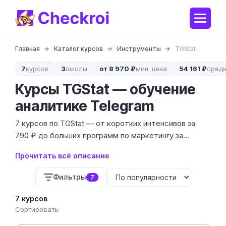
Главная
Каталог курсов
Инструменты
TGStat
7
курсов
3
школы
от 8 970 ₽
мин. цена
54 161 ₽
средн
Курсы TGStat — обучение
аналитике Telegram
7 курсов по TGStat — от коротких интенсивов за
790 ₽ до больших программ по маркетингу за
106 402 ₽. Мы собрали предложения 3 школ, чтобы
Прочитать всё описание
вы научились профессионально анализировать
Telegram-каналы и не сливать бюджет на
Фильтры
7
накрученные площадки.
7 курсов
Сортировать: