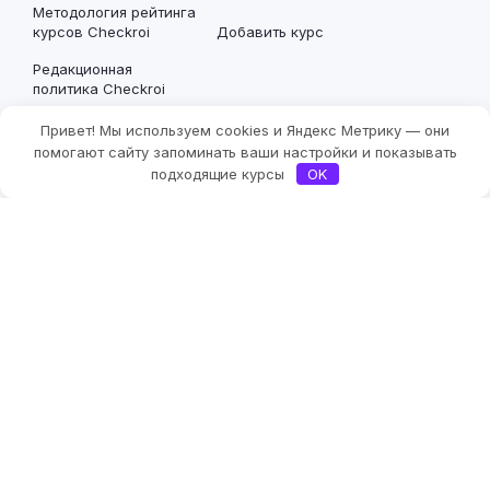
Методология рейтинга
курсов Checkroi
Добавить курс
Редакционная
политика Checkroi
Привет! Мы используем cookies и Яндекс Метрику — они
Остались вопросы или пожелания?
помогают сайту запоминать ваши настройки и показывать
подходящие курсы
OK
Написать в Телеграм
Написать на почту
Этот сайт содержит партнёрские ссылки. Мы можем получить
комиссию за покупки, совершённые по нашим ссылкам, без
дополнительных затрат для вас. Это помогает нам
поддерживать проект и предоставлять актуальную
информацию. Для таких ссылок работает пометка «
Реклама.
Информация о рекламодателе по ссылкам в статье.
»