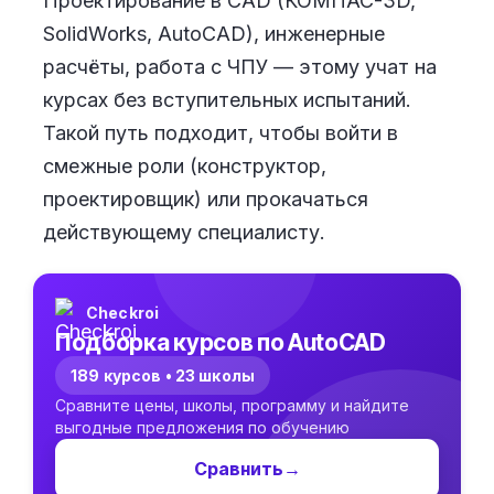
Проектирование в CAD (КОМПАС-3D,
SolidWorks, AutoCAD), инженерные
расчёты, работа с ЧПУ — этому учат на
курсах без вступительных испытаний.
Такой путь подходит, чтобы войти в
смежные роли (конструктор,
проектировщик) или прокачаться
действующему специалисту.
Checkroi
Подборка курсов по AutoCAD
189 курсов • 23 школы
Сравните цены, школы, программу и найдите
выгодные предложения по обучению
Сравнить
→