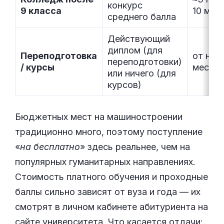
конкурс
9 класса
10 мес
среднего балла
Действующий
диплом (для
Переподготовка
от нес
переподготовки)
/ курсы
месяц
или ничего (для
курсов)
Бюджетных мест на машиностроении
традиционно много, поэтому поступление
«
на бесплатно
» здесь реальнее, чем на
популярных гуманитарных направлениях.
Стоимость платного обучения и проходные
баллы сильно зависят от вуза и года — их
смотрят в личном кабинете абитуриента на
сайте университета. Что касается отдачи: