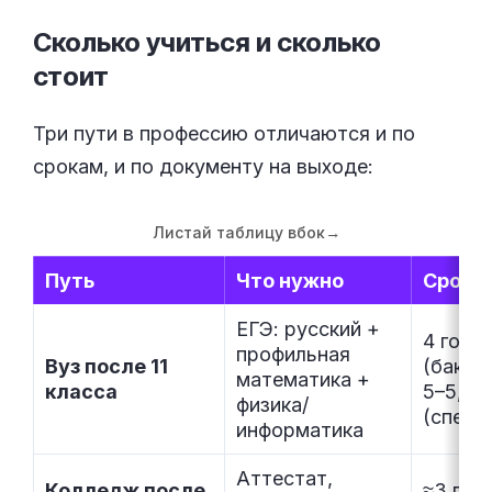
Сколько учиться и сколько
стоит
Три пути в профессию отличаются и по
срокам, и по документу на выходе:
Листай таблицу вбок
→
Путь
Что нужно
Срок
ЕГЭ: русский +
4 года
профильная
Вуз после 11
(бакал
математика +
класса
5–5,5
физика/
(специ
информатика
Аттестат,
Колледж после
≈3 год