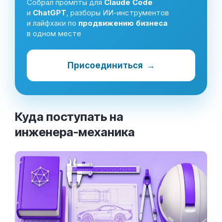
Собрал промпты для
Claude Code
и
ChatGPT
, разборы ИИ-инструментов
и лайфхаки по
продвижению бизнеса
в одном месте
Присоединиться
→
Куда поступать на
инженера-механика