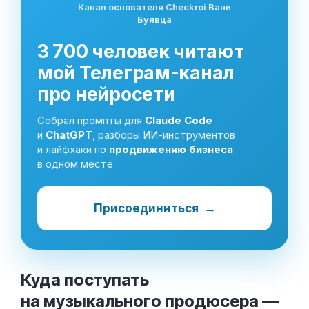
Канал основателя Checkroi Вани
Буявца
3 700 человек читают
мой Телеграм-канал
про нейросети
Собрал промпты для
Claude Code
и
ChatGPT
, разборы ИИ-инструментов
и лайфхаки по
продвижению бизнеса
в одном месте
Присоединиться
→
Куда поступать
на музыкального продюсера —