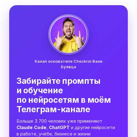
Канал основателя Checkroi Вани
Буявца
Забирайте промпты
и обучение
по нейросетям в моём
Телеграм-канале
Больше 3 700 человек уже применяют
Claude Code
,
ChatGPT
и другие нейросети
в работе, учёбе, бизнесе и жизни