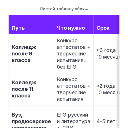
Листай таблицу вбок
→
Путь
Что нужно
Срок
Конкурс
Колледж
аттестатов +
≈3 года
после 9
творческие
10 месяцев
класса
испытания,
без ЕГЭ
Конкурс
Колледж
аттестатов +
≈2 года
после 11
творческие
10 месяцев
класса
испытания
Вуз,
ЕГЭ русский
продюсерское
и литература
4–5 лет
направление
+ ДВИ