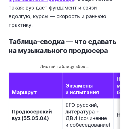
такая: вуз даёт фундамент и связи
вдолгую, курсы — скорость и раннюю
практику.
Таблица-сводка — что сдавать
на музыкального
продюсера
Листай таблицу вбок
→
Нуж
Экзамены
муз
Маршрут
и испытания
база
ЕГЭ русский,
Продюсерский
литература +
Не о
вуз (55.05.04)
ДВИ (сочинение
и собеседование)