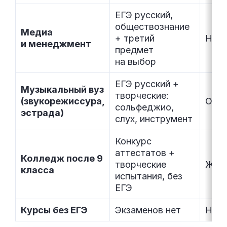
ЕГЭ русский,
обществознание
Медиа
+ третий
Не о
и менеджмент
предмет
на выбор
ЕГЭ русский +
Музыкальный вуз
творческие:
(звукорежиссура,
Обяз
сольфеджио,
эстрада)
слух, инструмент
Конкурс
аттестатов +
Колледж после 9
творческие
Жела
класса
испытания, без
ЕГЭ
Курсы без ЕГЭ
Экзаменов нет
Не о