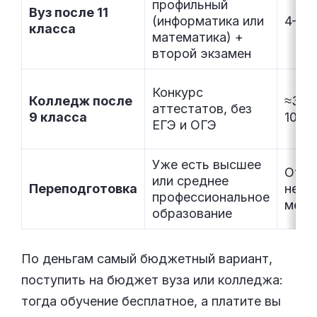
профильный
Вуз после 11
(информатика или
4–5 
класса
математика) +
второй экзамен
Конкурс
Колледж после
≈3 г
аттестатов, без
9 класса
10 м
ЕГЭ и ОГЭ
Уже есть высшее
От
или среднее
Переподготовка
неск
профессиональное
меся
образование
По деньгам самый бюджетный вариант,
поступить на бюджет вуза или колледжа:
тогда обучение бесплатное, а платите вы