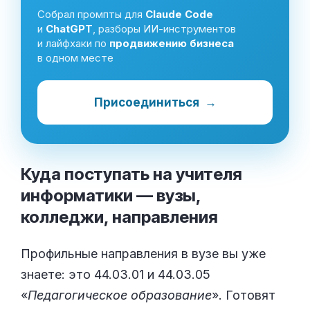
Собрал промпты для
Claude Code
и
ChatGPT
, разборы ИИ-инструментов
и лайфхаки по
продвижению бизнеса
в одном месте
Присоединиться
→
Куда поступать на учителя
информатики — вузы,
колледжи,
направления
Профильные направления в вузе вы уже
знаете: это 44.03.01 и 44.03.05
«
Педагогическое образование
». Готовят