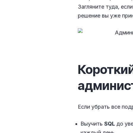
Загляните туда, есл
решение вы уже прин
Короткий
админис
Если убрать все под
Выучить
SQL
до уве
каждый день