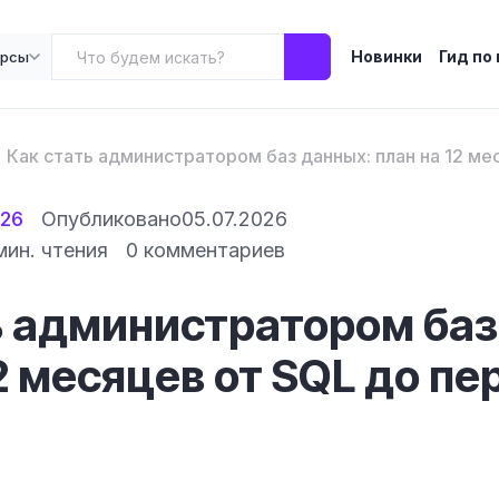
Новинки
Гид по
урсы
Как стать администратором баз данных: план на 12 ме
026
Опубликовано
05.07.2026
мин. чтения
0 комментариев
ь администратором баз
2 месяцев от SQL до пе