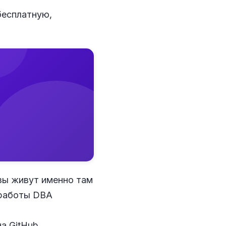
есплатную,
зы живут именно там
 работы DBA
а GitHub