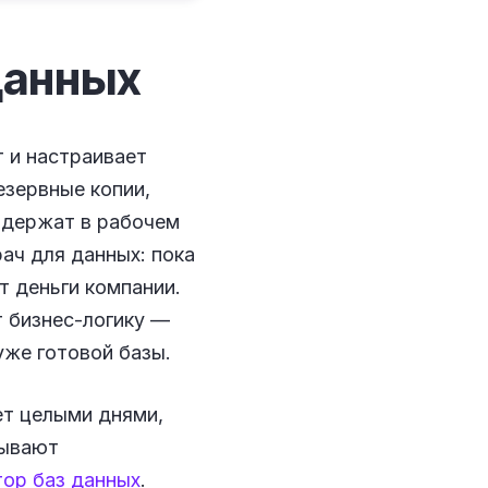
данных
т и настраивает
езервные копии,
и держат в рабочем
ач для данных: пока
ят деньги компании.
т бизнес-логику —
уже готовой базы.
ет целыми днями,
бывают
тор баз данных
.