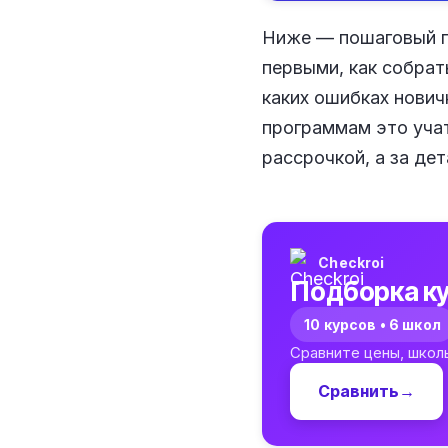
Ниже — пошаговый пл
первыми, как собрат
каких ошибках нович
программам это учат
рассрочкой, а за де
Checkroi
Подборка ку
10 курсов • 6 школ
Сравните цены, школ
Сравнить
→