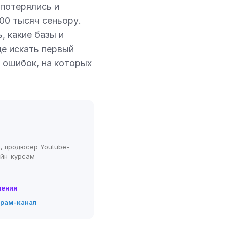
 потерялись и
00 тысяч сеньору.
, какие базы и
де искать первый
к ошибок, на которых
, продюсер Youtube-
айн-курсам
нения
грам-канал