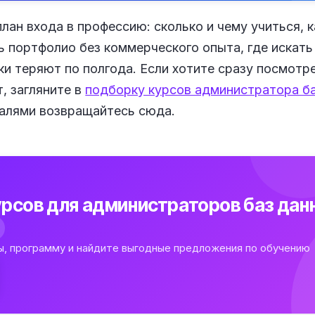
ан входа в профессию: сколько и чему учиться, 
ь портфолио без коммерческого опыта, где искать
ки теряют по полгода. Если хотите сразу посмотре
, загляните в
подборку курсов администратора б
талями возвращайтесь сюда.
рсов для администраторов баз дан
ы, программу и найдите выгодные предложения по обучению