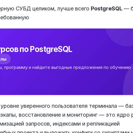
ерную СУБД целиком, лучше всего
PostgreSQL
— б
ребованную
рсов по PostgreSQL
олы
ы, программу и найдите выгодные предложения по обучению
 уровне уверенного пользователя терминала — ба
бэкапы, восстановление и мониторинг — это ядро
мизацией запросов, индексами и репликацией
ебных проекта и выложить конфиги со скриптами н