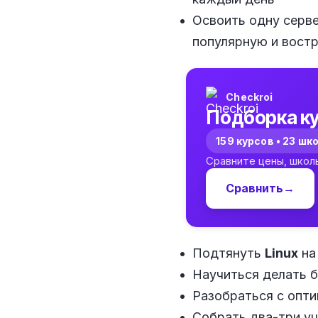
Освоить одну серв
популярную и вост
Checkroi
Подборка ку
159 курсов • 23 шк
Сравните цены, школ
Сравнить
→
Подтянуть
Linux
на
Научиться делать 
Разобраться с опти
Собрать два-три уч