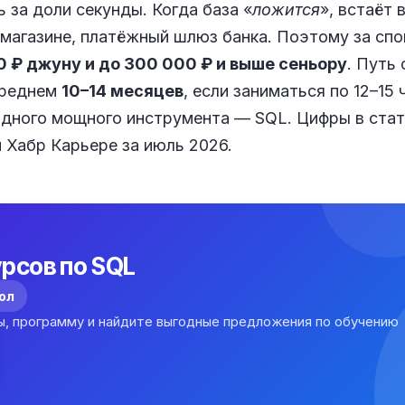
ь за доли секунды. Когда база «
ложится
», встаёт 
 магазине, платёжный шлюз банка. Поэтому за спо
0 ₽ джуну и до 300 000 ₽ и выше сеньору
. Путь 
среднем
10–14 месяцев
, если заниматься по 12–15 
одного мощного инструмента — SQL. Цифры в стат
и Хабр Карьере за июль 2026.
рсов по SQL
кол
ы, программу и найдите выгодные предложения по обучению