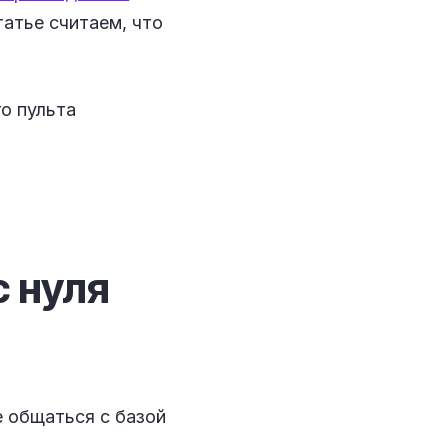
татье считаем, что
с
нуля
е общаться с базой