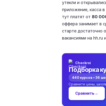
утекли и открывалис
приложение, касса в
тут платят от
80 00
оффера занимает в 
старте достаточно 
вакансиями на hh.ru 
Checkroi
Подборка ку
440 курсов • 36 ш
Сравните цены, школ
Сравнить
→