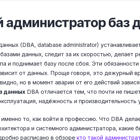
й администратор баз
анных (DBA, database administrator) устанавливае
базами данных, следит за их скоростью, делает р
па и поднимает базу после сбоя. Эти обязанност
зависит от данных. Проще говоря, это дежурный вр
 видно, но в момент аварии от его действий завис
з данных
DBA отличается тем, что почти не пише
эксплуатация, надёжность и производительность 
именно то, как войти в профессию. Что DBA дела
рхитектора и системного администратора, какие 
дробно расписано в обзоре
кто такой администра