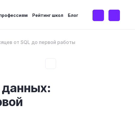
 профессиям
Рейтинг школ
Блог
сяцев от SQL до первой работы
 данных:
рвой