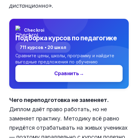
дистанционно
».
Checkroi
Подборка курсов по педагогике
711 курсов • 20 школ
Сравните цены, школы, программу и найдите
выгодные предложения по обучению
Сравнить
→
Чего переподготовка не заменяет.
Диплом даёт право работать, но не
заменяет практику. Методику всё равно
придётся отрабатывать на живых учениках
— поэтому параллельно с курсом полезно