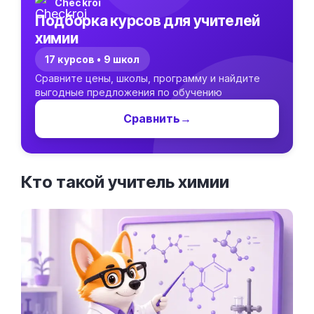
Checkroi
Подборка курсов для учителей
химии
17 курсов • 9 школ
Сравните цены, школы, программу и найдите
выгодные предложения по обучению
Сравнить
→
Кто такой учитель
химии