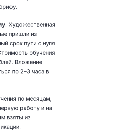
брифу.
му
. Художественная
рые пришли из
ый срок пути с нуля
Стоимость обучения
ублей. Вложение
ться по 2–3 часа в
учения по месяцам,
первую работу и на
ям взяты из
ликации.