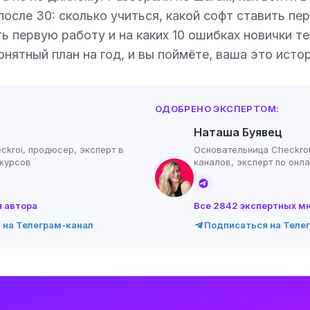
после 30: сколько учиться, какой софт ставить пе
ть первую работу и на каких 10 ошибках новички 
онятный план на год, и вы поймёте, ваша это истор
ОДОБРЕНО ЭКСПЕРТОМ:
Наташа Буявец
ckroi, продюсер, эксперт в
Основательница Checkroi
-курсов
каналов, эксперт по онл
я автора
Все 2842 экспертных м
 на Телеграм-канал
Подписаться на Теле