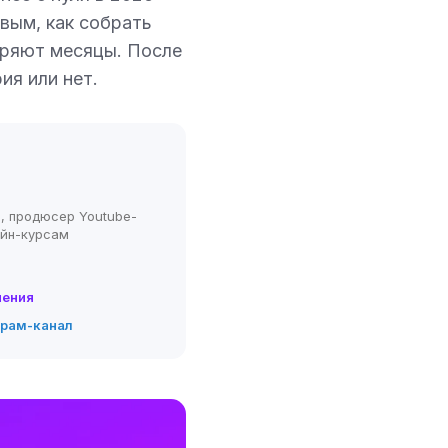
рвым, как собрать
теряют месяцы. После
ия или нет.
, продюсер Youtube-
айн-курсам
нения
грам-канал