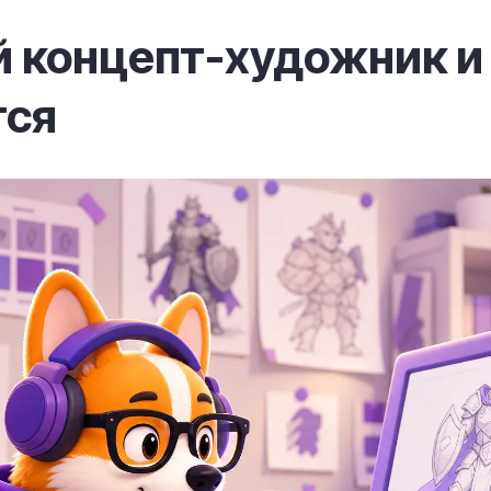
й концепт-художник и
тся