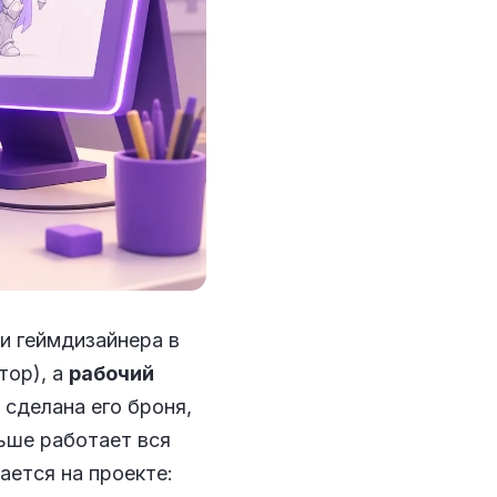
и геймдизайнера в
тор), а
рабочий
о сделана его броня,
льше работает вся
ается на проекте: