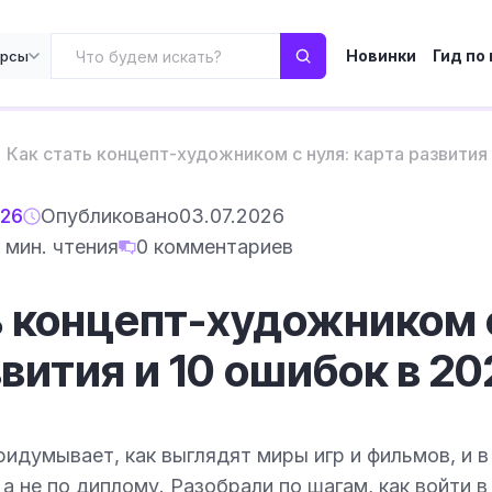
Новинки
Гид по
урсы
Как стать концепт-художником с нуля: карта развития
026
Опубликовано
03.07.2026
6 мин. чтения
0 комментариев
ь концепт-художником с
вития и 10 ошибок в 20
идумывает, как выглядят миры игр и фильмов, и 
а не по диплому. Разобрали по шагам, как войти в 