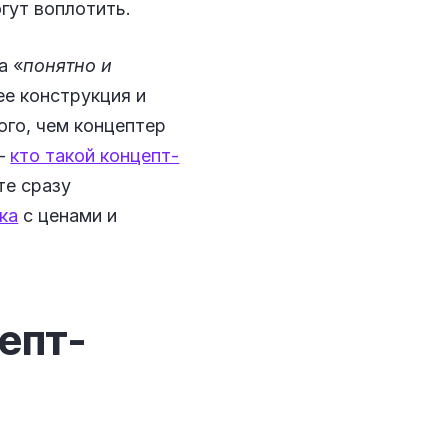
гут воплотить.
 а «
понятно и
ее конструкция и
ого, чем концептер
 —
кто такой концепт-
те сразу
ка
с ценами и
цепт-