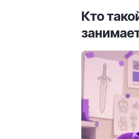
Кто тако
занимае