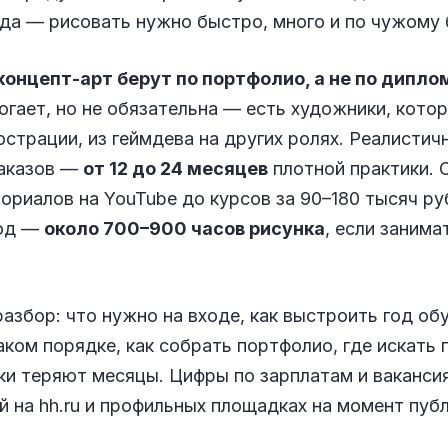
да — рисовать нужно быстро, много и по чужому 
 концепт-арт берут по портфолио, а не по дипло
огает, но не обязательна — есть художники, кото
юстрации, из геймдева на других ролях. Реалистичн
заказов —
от 12 до 24 месяцев
плотной практики. 
ориалов на YouTube до курсов за 90–180 тысяч р
год —
около 700–900 часов рисунка
, если занима
збор: что нужно на входе, как выстроить год об
каком порядке, как собрать портфолио, где искать 
ки теряют месяцы. Цифры по зарплатам и ваканси
 на hh.ru и профильных площадках на момент пуб