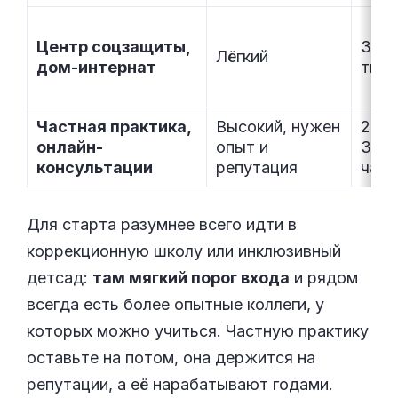
Центр соцзащиты,
30–
Лёгкий
дом-интернат
тыс.
Частная практика,
Высокий, нужен
200
онлайн-
опыт и
3000
консультации
репутация
час
Для старта разумнее всего идти в
коррекционную школу или инклюзивный
детсад:
там мягкий порог входа
и рядом
всегда есть более опытные коллеги, у
которых можно учиться. Частную практику
оставьте на потом, она держится на
репутации, а её нарабатывают годами.