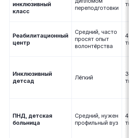
дипломом
инклюзивный
тыс.
переподготовки
класс
Средний, часто
Реабилитационный
40–7
просят опыт
центр
тыс.
волонтёрства
Инклюзивный
30–
Лёгкий
детсад
тыс.
ПНД, детская
Средний, нужен
40–
больница
профильный вуз
тыс.