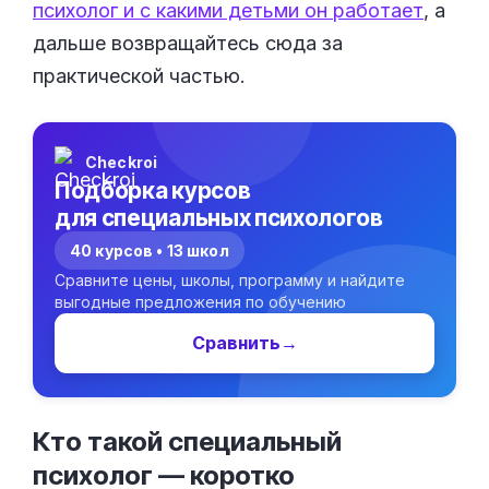
психолог и с какими детьми он работает
, а
дальше возвращайтесь сюда за
практической частью.
Checkroi
Подборка курсов
для специальных психологов
40 курсов • 13 школ
Сравните цены, школы, программу и найдите
выгодные предложения по обучению
Сравнить
→
Кто такой специальный
психолог —
коротко