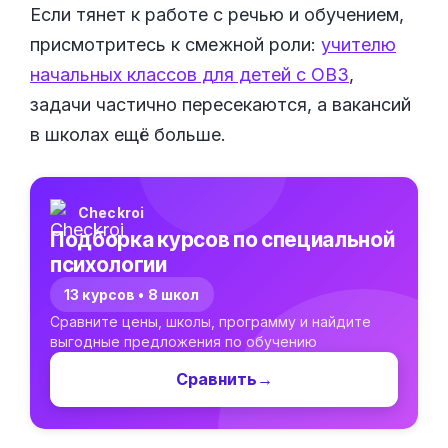
Если тянет к работе с речью и обучением,
присмотритесь к смежной роли:
учителю
начальных классов для детей с ОВЗ
,
задачи частично пересекаются, а вакансий
в школах ещё больше.
Checkroi
Подборка курсов по специальной
психологии
13 курсов • 8 школ
Сравните цены, школы, программу и найдите
выгодные предложения по обучению
Сравнить
→