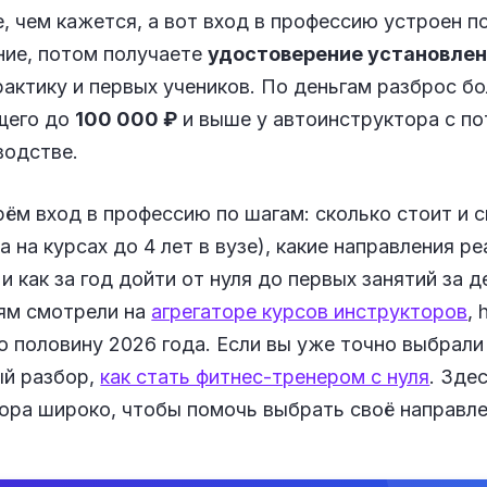
, чем кажется, а вот вход в профессию устроен п
ние, потом получаете
удостоверение установлен
актику и первых учеников. По деньгам разброс б
щего до
100 000 ₽
и выше у автоинструктора с по
водстве.
рём вход в профессию по шагам: сколько стоит и 
а на курсах до 4 лет в вузе), какие направления 
и как за год дойти от нуля до первых занятий за 
иям смотрели на
агрегаторе курсов инструкторов
, 
ю половину 2026 года. Если вы уже точно выбрали
й разбор,
как стать фитнес-тренером с нуля
. Зде
ора широко, чтобы помочь выбрать своё направле