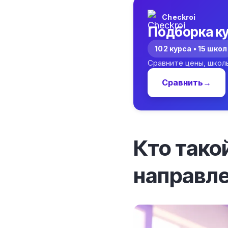
Checkroi
Подборка ку
102 курса • 15 школ
Сравните цены, школ
Сравнить
→
Кто тако
направл