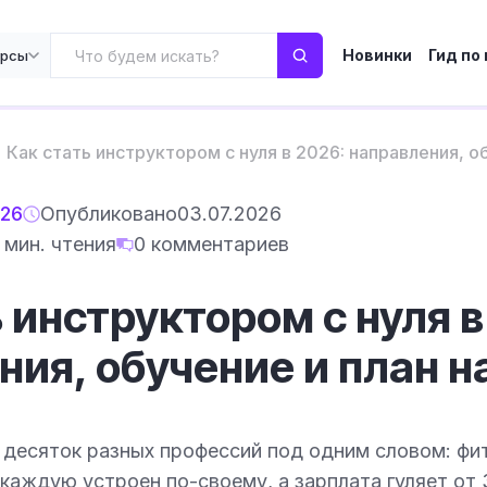
Новинки
Гид по
урсы
Как стать инструктором с нуля в 2026: направления, об
026
Опубликовано
03.07.2026
7 мин. чтения
0 комментариев
 инструктором с нуля в
ия, обучение и план н
 десяток разных профессий под одним словом: фит
 каждую устроен по-своему, а зарплата гуляет от 