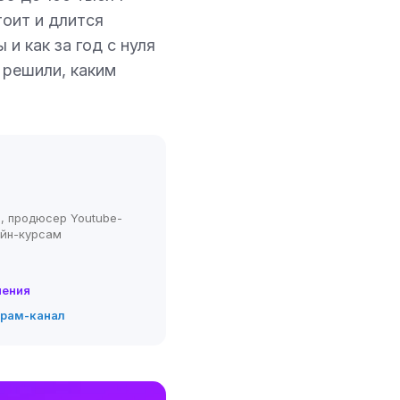
тоит и длится
 и как за год с нуля
 решили, каким
, продюсер Youtube-
айн-курсам
нения
грам-канал