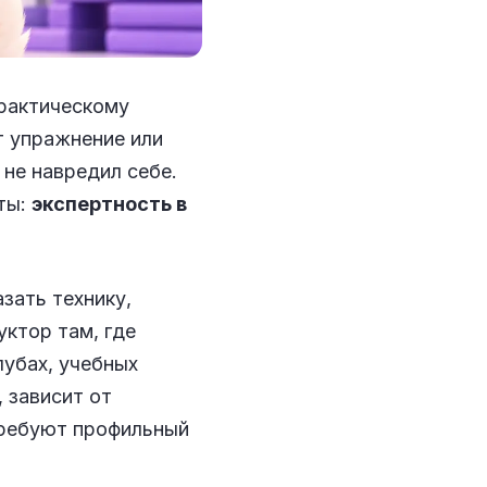
практическому
т упражнение или
 не навредил себе.
ты:
экспертность в
зать технику,
ктор там, где
лубах, учебных
, зависит от
 требуют профильный