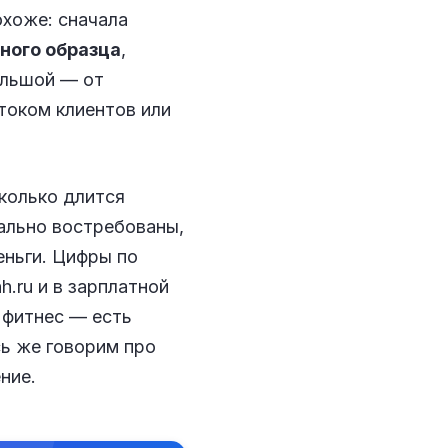
охоже: сначала
ного образца
,
ольшой — от
током клиентов или
сколько длится
реально востребованы,
деньги. Цифры по
hh.ru и в зарплатной
 фитнес — есть
сь же говорим про
ние.