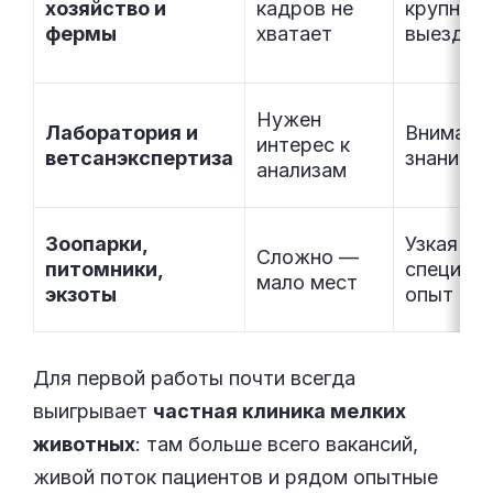
хозяйство и
кадров не
крупным 
фермы
хватает
выезды
Нужен
Лаборатория и
Внимате
интерес к
ветсанэкспертиза
знание м
анализам
Зоопарки,
Узкая
Сложно —
питомники,
специали
мало мест
экзоты
опыт
Для первой работы почти всегда
выигрывает
частная клиника мелких
животных
: там больше всего вакансий,
живой поток пациентов и рядом опытные