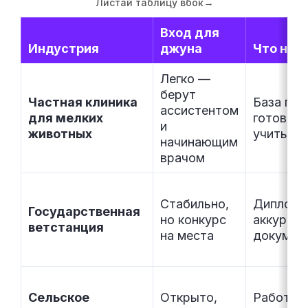
Листай таблицу вбок
→
Вход для
Индустрия
джуна
Что нуж
Легко —
берут
Частная клиника
База по 
ассистентом
для мелких
готовнос
и
животных
учиться 
начинающим
врачом
Стабильно,
Диплом,
Государственная
но конкурс
аккуратн
ветстанция
на места
докумен
Сельское
Открыто,
Работа с