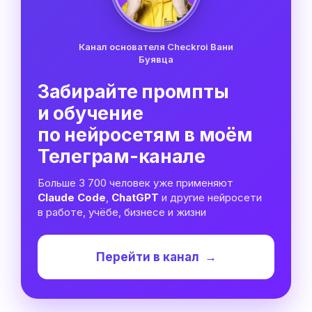
Канал основателя Checkroi Вани
Буявца
Забирайте промпты
и обучение
по нейросетям в моём
Телеграм-канале
Больше 3 700 человек уже применяют
Claude Code
,
ChatGPT
и другие нейросети
в работе, учёбе, бизнесе и жизни
Перейти в канал
→