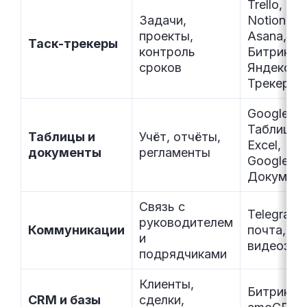
Trello,
Задачи,
Notion,
проекты,
Asana,
Таск-трекеры
контроль
Битрикс2
сроков
Яндекс
Трекер
Google
Таблицы,
Таблицы и
Учёт, отчёты,
Excel,
документы
регламенты
Google
Докумен
Связь с
Telegram,
руководителем
Коммуникации
почта,
и
видеозво
подрядчиками
Клиенты,
Битрикс2
CRM и базы
сделки,