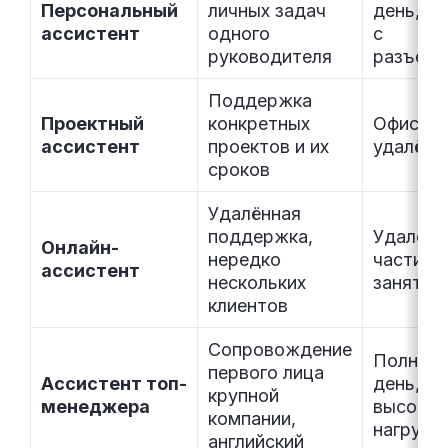
Персональный
личных задач
день, ча
ассистент
одного
с
руководителя
разъезд
Поддержка
Проектный
конкретных
Офис ил
ассистент
проектов и их
удалённ
сроков
Удалённая
поддержка,
Удалёнк
Онлайн-
нередко
частичн
ассистент
нескольких
занятос
клиентов
Сопровождение
Полный
первого лица
Ассистент топ-
день,
крупной
менеджера
высокая
компании,
нагрузк
английский