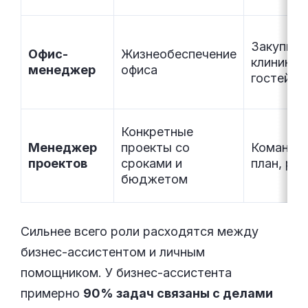
Закупки,
Офис-
Жизнеобеспечение
клининг, 
менеджер
офиса
гостей
Конкретные
Менеджер
проекты со
Команда 
проектов
сроками и
план, ре
бюджетом
Сильнее всего роли расходятся между
бизнес-ассистентом и личным
помощником. У бизнес-ассистента
примерно
90% задач связаны с делами