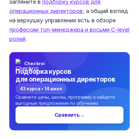
загляните в
подборку курсов для
операционных директоров
; а общий взгляд
на верхушку управления есть в обзоре
профессии топ-менеджера и восьми C-level
ролей
.
Checkroi
Подборка курсов
для операционных директоров
43 курса • 14 школ
Сравните цены, школы, программу и найдите
выгодные предложения по обучению
Сравнить
→