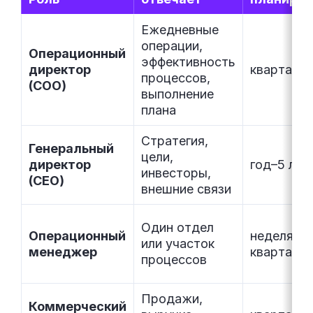
Ежедневные
операции,
Операционный
эффективность
директор
квартал–г
процессов,
(COO)
выполнение
плана
Стратегия,
Генеральный
цели,
директор
год–5 лет
инвесторы,
(CEO)
внешние связи
Один отдел
Операционный
неделя–
или участок
менеджер
квартал
процессов
Продажи,
Коммерческий