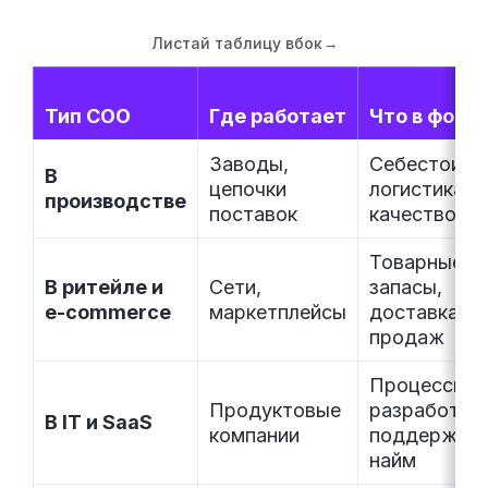
Листай таблицу вбок
→
Тип COO
Где работает
Что в фоку
Заводы,
Себестоимо
В
цепочки
логистика,
производстве
поставок
качество
Товарные
В ритейле и
Сети,
запасы,
e-commerce
маркетплейсы
доставка, т
продаж
Процессы
Продуктовые
разработки,
В IT и SaaS
компании
поддержка,
найм