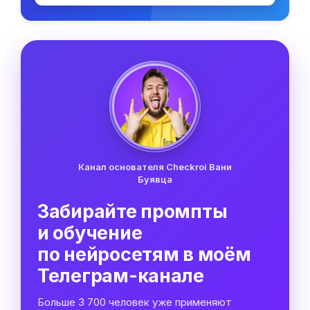
Канал основателя Checkroi Вани
Буявца
Забирайте промпты
и обучение
по нейросетям в моём
Телеграм-канале
Больше 3 700 человек уже применяют