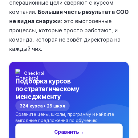
операционные цели сверяют с курсом
компании.
Большая часть результата COO
не видна снаружи
: это выстроенные
процессы, которые просто работают, и
команда, которая не зовёт директора на
каждый чих.
Checkroi
Подборка курсов
по стратегическому
менеджменту
324 курса • 25 школ
Сравните цены, школы, программу и найдите
выгодные предложения по обучению
Сравнить
→