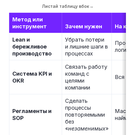
Листай таблицу вбок
→
Метод или
инструмент
Зачем нужен
На как
Lean и
Убрать потери
Произв
бережливое
и лишние шаги в
логисти
производство
процессах
Связать работу
Система KPI и
команд с
Вся ко
OKR
целями
компании
Сделать
процессы
Регламенты и
Масшта
повторяемыми
SOP
найм
без
«
незаменимых
»