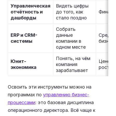
Управленческая
Видеть цифры
отчётность и
до того, как
Финанс
дашборды
стало поздно
Собрать
ERP и CRM-
данные
Средни
системы
компании в
бизнес
одном месте
Понять, на чём
Юнит-
Ценооб
компания
экономика
рост
зарабатывает
Освоить эти инструменты можно на
программах по
управлению бизнес-
процессами
: это базовая дисциплина
операционного директора. Всё чаще к