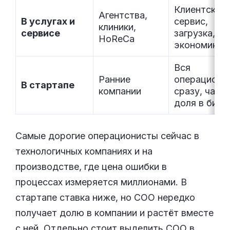
Клиентский
Агентства,
В услугах и
сервис,
клиники,
сервисе
загрузка, ю
HoReCa
экономика
Вся
Ранние
операционк
В стартапе
компании
сразу, част
доля в бизн
Самые дорогие операционисты сейчас в
технологичных компаниях и на
производстве, где цена ошибки в
процессах измеряется миллионами. В
стартапе ставка ниже, но COO нередко
получает долю в компании и растёт вместе
с ней. Отдельно стоит выделить COO в