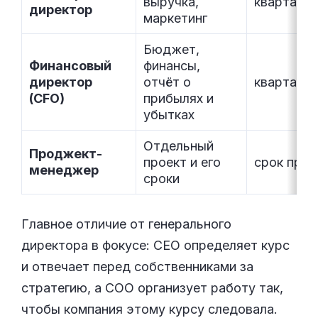
выручка,
квартал–г
директор
маркетинг
Бюджет,
Финансовый
финансы,
директор
отчёт о
квартал–г
(CFO)
прибылях и
убытках
Отдельный
Проджект-
проект и его
срок прое
менеджер
сроки
Главное отличие от генерального
директора в фокусе: CEO определяет курс
и отвечает перед собственниками за
стратегию, а COO организует работу так,
чтобы компания этому курсу следовала.