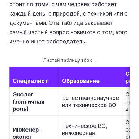
стоит по тому, с чем человек работает
каждый день: с природой, с техникой или с
документами. Эта таблица закрывает
самый частый вопрос новичков о том, кого
именно ищет работодатель.
Листай таблицу вбок
→
С че
Специалист
Образование
рабо
Эколог
Сред
Естественнонаучное
(зонтичная
пред
или техническое ВО
роль)
в це
Очис
Техническое ВО,
Инженер-
соор
инженерная
эколог
расч