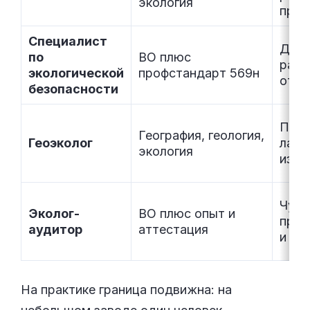
экология
прое
Специалист
Доку
по
ВО плюс
разр
экологической
профстандарт 569н
отчё
безопасности
При
География, геология,
Геоэколог
ланд
экология
изыс
Чуж
Эколог-
ВО плюс опыт и
пред
аудитор
аттестация
и пр
На практике граница подвижна: на