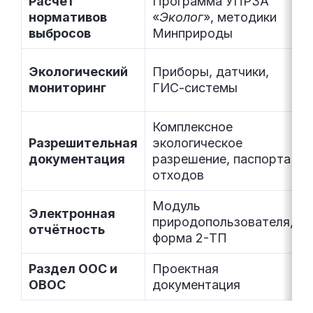
Расчёт
Программа УПРЗА
нормативов
«
Эколог
», методики
выбросов
Минприроды
Экологический
Приборы, датчики,
мониторинг
ГИС-системы
Комплексное
Разрешительная
экологическое
документация
разрешение, паспорта
отходов
Модуль
Электронная
природопользователя,
отчётность
форма 2-ТП
Раздел ООС и
Проектная
ОВОС
документация