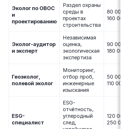
Раздел охраны
Эколог по ОВОС
среды в
80 000–
и
проектах
160 000
проектированию
строительства
Независимая
Эколог-аудитор
оценка,
90 000–
и эксперт
экологическая
180 000
экспертиза
Мониторинг,
Геоэколог,
отбор проб,
50 000–
полевой эколог
инженерные
110 000
изыскания
ESG-
отчётность,
ESG-
углеродный
120 000–
специалист
след,
250 000