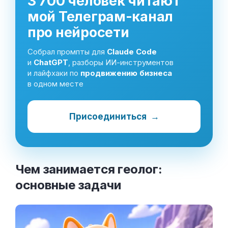
3 700 человек читают
мой Телеграм-канал
про нейросети
Собрал промпты для
Claude Code
и
ChatGPT
, разборы ИИ-инструментов
и лайфхаки по
продвижению бизнеса
в одном месте
Присоединиться
→
Чем занимается геолог:
основные
задачи