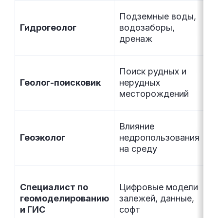
Подземные воды,
7
Гидрогеолог
водозаборы,
–
дренаж
1
Поиск рудных и
9
Геолог-поисковик
нерудных
–
месторождений
2
Влияние
6
Геоэколог
недропользования
–
на среду
1
Специалист по
Цифровые модели
1
геомоделированию
залежей, данные,
–
и ГИС
софт
2