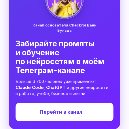
Канал основателя Checkroi Вани
Буявца
Забирайте промпты
и обучение
по нейросетям в моём
Телеграм-канале
Больше 3 700 человек уже применяют
Claude Code
,
ChatGPT
и другие нейросети
в работе, учёбе, бизнесе и жизни
Перейти в канал
→