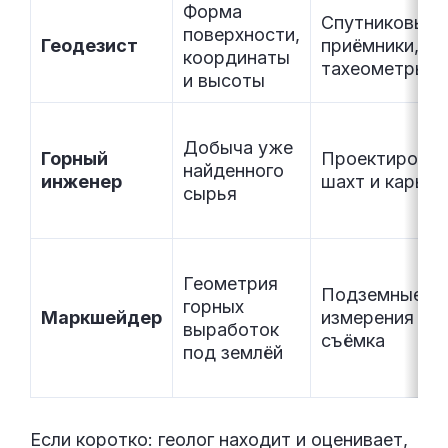
Форма
Спутниковые
поверхности,
Геодезист
приёмники,
координаты
тахеометры
и высоты
Добыча уже
Горный
Проектирован
найденного
инженер
шахт и карьер
сырья
Геометрия
Подземные
горных
Маркшейдер
измерения и
выработок
съёмка
под землёй
Если коротко: геолог находит и оценивает,