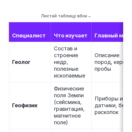
Листай таблицу вбок
→
Специалист
Что изучает
Главный мет
Состав и
строение
Описание
Геолог
недр,
пород, керн,
полезные
пробы
ископаемые
Физические
поля Земли
Приборы и
(сейсмика,
Геофизик
датчики, без
гравитация,
раскопок
магнитное
поле)