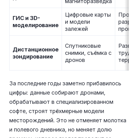
магниторазведка
Цифровые карты
Проект
ГИС и 3D-
и модели
разраб
моделирование
залежей
прогно
Спутниковые
Развед
Дистанционное
снимки, съёмка с
трудно
зондирование
дронов
террит
За последние годы заметно прибавилось
цифры: данные собирают дронами,
обрабатывают в специализированном
софте, строят трёхмерные модели
месторождений. Это не отменяет молотка
и полевого дневника, но меняет долю