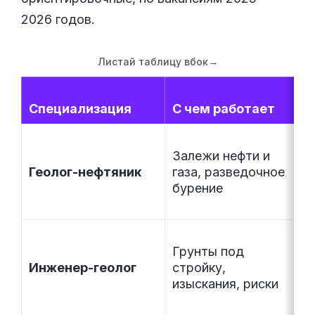
2026 годов.
Листай таблицу вбок
→
С
Специализация
С чем работает
₽
Залежи нефти и
1
Геолог-нефтяник
газа, разведочное
–
бурение
5
Грунты под
7
Инженер-геолог
стройку,
–
изыскания, риски
1