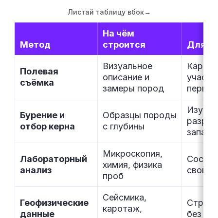
Листай таблицу вбок
→
На чём
Метод
строится
Для ка
Визуальное
Картир
Полевая
описание и
участк
съёмка
замеры пород
первич
Изучен
Бурение и
Образцы породы
разрез
отбор керна
с глубины
запасо
Микроскопия,
Лабораторный
Состав
химия, физика
анализ
свойст
проб
Сейсмика,
Геофизические
Строен
каротаж,
данные
без ра