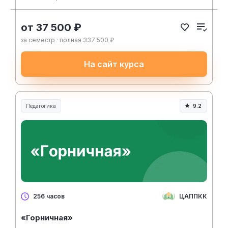
от 37 500 ₽
за семестр · полная 337 500 ₽
На сайт курса
Педагогика
9.2
Образование и педагогика
ЦАППКК
256 часов
«Горничная»