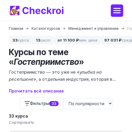
Главная
Каталог курсов
Менеджмент и управление
Го
33
курса
13
школ
от 11 100 ₽
мин. цена
97 031 ₽
сред
Курсы по теме
«
Гостеприимство
»
Гостеприимство — это уже не «
улыбка на
ресепшене
», а отдельная индустрия, которая в
России к 2026 году подберётся к 1,28 трлн ₽
Прочитать всё описание
оборота. Глэмпинги, бутик-отели, авторские
рестораны, апарт-комплексы — все они
Фильтры
33
конкурируют за гостя сервисом, а не интерьером. И
всем нужны люди, которые умеют этим управлять.
33 курса
Сортировать: