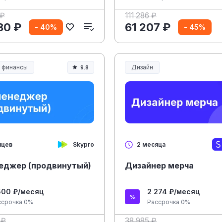
 ₽
111 286 ₽
80 ₽
61 207 ₽
- 40%
- 45%
и финансы
Дизайн
9.8
Skypro
яцев
2 месяца
еджер (продвинутый)
Дизайнер мерча
500 ₽/месяц
2 274 ₽/месяц
ссрочка 0%
Рассрочка 0%
 ₽
38 985 ₽