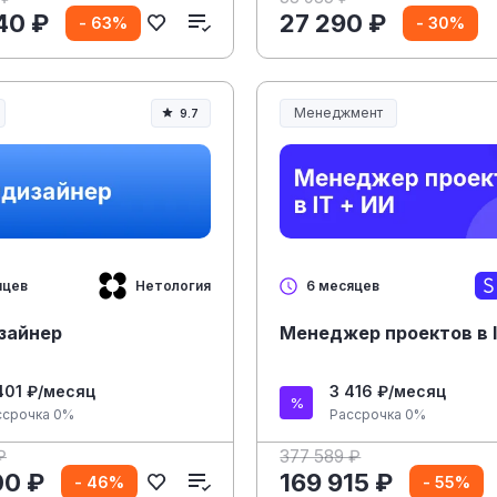
40 ₽
27 290 ₽
- 63%
- 30%
Менеджмент
9.7
Менеджмент и управление
Нетология
яцев
6 месяцев
зайнер
Менеджер проектов в I
401 ₽/месяц
3 416 ₽/месяц
ссрочка 0%
Рассрочка 0%
₽
377 589 ₽
00 ₽
169 915 ₽
- 46%
- 55%