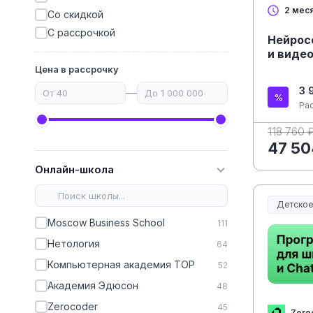
2 мес
Со скидкой
С рассрочкой
Нейрос
и виде
Цена в рассрочку
3 
—
Ра
118 760 
47 50
Онлайн-школа
Детское
Moscow Business School
111
Нетология
64
Компьютерная академия TOP
52
Академия Эдюсон
48
Zerocoder
45
Zero