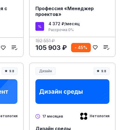
я с
Профессия «Менеджер
проектов»
4 372 ₽/месяц
Рассрочка 0%
192 551 ₽
105 903 ₽
- 45%
Дизайн
9.8
9.8
етология
Нетология
17 месяцев
Дизайн среды