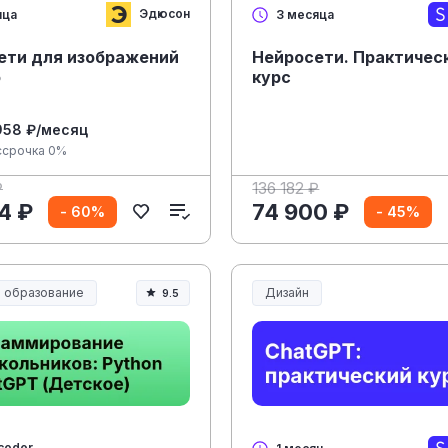
Эдюсон
яца
3 месяца
ети для изображений
Нейросети. Практичес
о
курс
958 ₽/месяц
ссрочка 0%
₽
136 182 ₽
4 ₽
74 900 ₽
- 60%
- 45%
 образование
Дизайн
9.5
coder