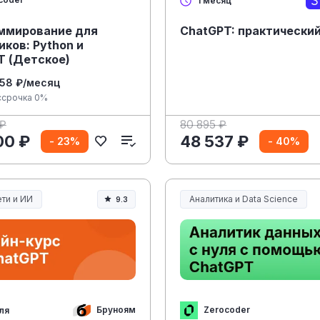
1 месяц
ммирование для
ChatGPT: практический
ков: Python и
T (Детское)
158 ₽/месяц
ссрочка 0%
 ₽
80 895 ₽
00 ₽
48 537 ₽
- 23%
- 40%
ти и ИИ
Аналитика и Data Science
9.3
ти и искусственный интеллект
Бруноям
Zerocoder
ля