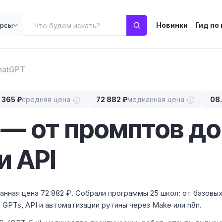
Новинки
Гид по
урсы
hatGPT
 365 ₽
средняя цена
72 882 ₽
медианная цена
08
— от промптов до
и API
ианная цена 72 882 ₽. Собрали программы 25 школ: от базовы
m GPTs, API и автоматизации рутины через Make или n8n.