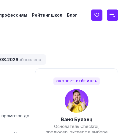
 профессиям
Рейтинг школ
Блог
.08.2026
обновлено
ЭКСПЕРТ РЕЙТИНГА
х промптов до
Ваня Буявец
Основатель Checkroi,
продюсер, эксперт в выборе