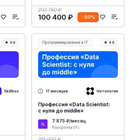
202 760 ₽
100 400 ₽
- 50%
Программирование и IT
9.8
9.8
Skillbox
Нетология
17 месяцев
Профессия «Data Scientist:
с нуля до middle»
7 875 ₽/месяц
Рассрочка 0%
315 000 ₽